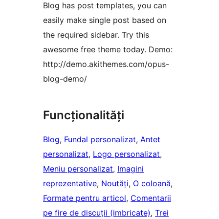
Blog has post templates, you can
easily make single post based on
the required sidebar. Try this
awesome free theme today. Demo:
http://demo.akithemes.com/opus-
blog-demo/
Funcționalități
Blog
, 
Fundal personalizat
, 
Antet
personalizat
, 
Logo personalizat
, 
Meniu personalizat
, 
Imagini
reprezentative
, 
Noutăți
, 
O coloană
, 
Formate pentru articol
, 
Comentarii
pe fire de discuții (imbricate)
, 
Trei