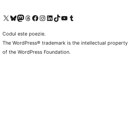
Mergi la contul nostru X (fost Twitter)
Vizitează contul nostru Bluesky
Vizitează contul nostru Mastodon
Vizitează contul nostru Threads
Vizitează pagina noastră Facebook
Vizitează-ne pe Instagram
Vizitează-ne pe LinkedIn
Vizitează contul nostru TikTok
Vizitează canalul nostru YouTube
Vizitează contul nostru Tumblr
Codul este poezie.
The WordPress® trademark is the intellectual property
of the WordPress Foundation.