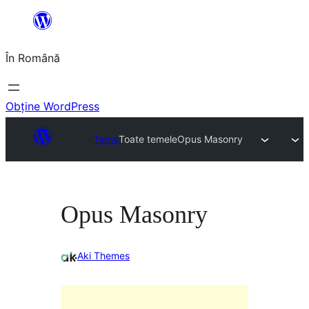
Sari
la
În Română
conținut
Obține WordPress
Teme
Toate temele
Opus Masonry
Opus Masonry
Aki Themes