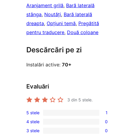
Aranjament grilă
, 
Bară laterală
stânga
, 
Noutăți
, 
Bară laterală
dreapta
, 
Opțiuni temă
, 
Pregătită
pentru traducere
, 
Două coloane
Descărcări pe zi
Instalări active:
70+
Evaluări
3
din 5 stele.
5 stele
1
1
4 stele
0
5
0
3 stele
0
–
4
0