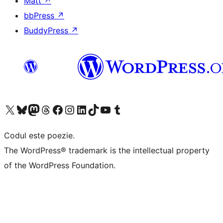
Matt
↗
bbPress
↗
BuddyPress
↗
Mergi la contul nostru X (fost Twitter)
Vizitează contul nostru Bluesky
Vizitează contul nostru Mastodon
Vizitează contul nostru Threads
Vizitează pagina noastră Facebook
Vizitează-ne pe Instagram
Vizitează-ne pe LinkedIn
Vizitează contul nostru TikTok
Vizitează canalul nostru YouTube
Vizitează contul nostru Tumblr
Codul este poezie.
The WordPress® trademark is the intellectual property
of the WordPress Foundation.