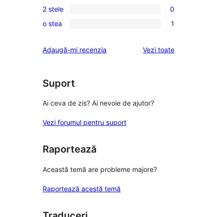
recenzie
2 stele
0
–
3
0
(stele)
recenzii
o stea
1
–
2
1
(stele)
recenzii
–
1
recenziile
Adaugă-mi recenzia
Vezi toate
(stele)
recenzii
–
(stele)
recenzie
(stele)
Suport
Ai ceva de zis? Ai nevoie de ajutor?
Vezi forumul pentru suport
Raportează
Această temă are probleme majore?
Raportează acestă temă
Traduceri