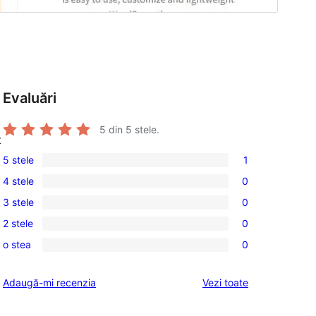
Evaluări
5
din 5 stele.
t
5 stele
1
1
4 stele
0
5
0
3 stele
0
–
4
0
recenzie
2 stele
0
–
3
0
(stele)
recenzii
o stea
0
–
2
0
(stele)
recenzii
–
1
recenziile
Adaugă-mi recenzia
Vezi toate
(stele)
recenzii
–
(stele)
recenzii