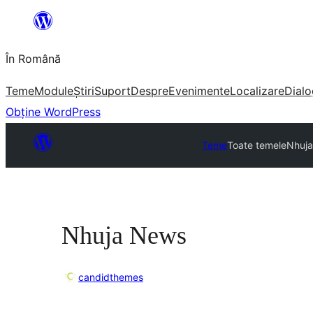
Sari
la
În Română
conținut
Teme
Module
Știri
Suport
Despre
Evenimente
Localizare
Dialo
Obține WordPress
Teme
Toate temele
Nhuj
Nhuja News
candidthemes