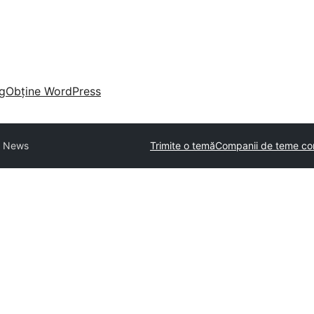
g
Obține WordPress
a News
Trimite o temă
Companii de teme co