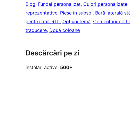
Blog
, 
Fundal personalizat
, 
Culori personalizate
, 
reprezentative
, 
Piese în subsol
, 
Bară laterală s
pentru text RTL
, 
Opțiuni temă
, 
Comentarii pe fir
traducere
, 
Două coloane
Descărcări pe zi
Instalări active:
500+