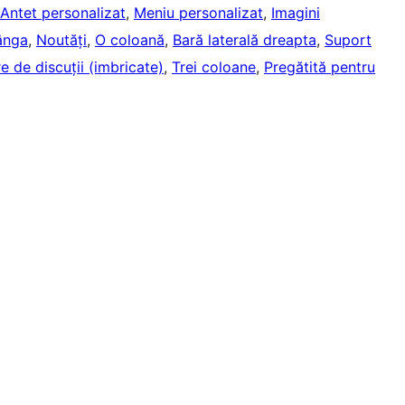
Antet personalizat
, 
Meniu personalizat
, 
Imagini
tânga
, 
Noutăți
, 
O coloană
, 
Bară laterală dreapta
, 
Suport
e de discuții (imbricate)
, 
Trei coloane
, 
Pregătită pentru