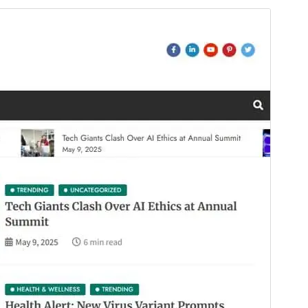
Previzualizează
Descarcă
Versiune
1.0.1
Ultima actualizare
13 martie 2026
Instalări active
500+
Versiune PHP
7.0
Prima pagină a temei