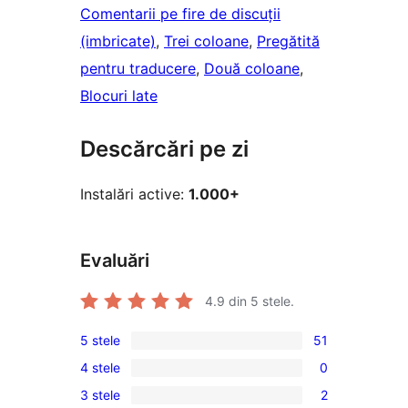
Comentarii pe fire de discuții
(imbricate)
, 
Trei coloane
, 
Pregătită
pentru traducere
, 
Două coloane
, 
Blocuri late
Descărcări pe zi
Instalări active:
1.000+
Evaluări
4.9
din 5 stele.
5 stele
51
51
4 stele
0
5
0
3 stele
2
–
4
2