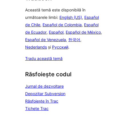
Această temă este disponibilă în
următoarele limbi:
English (US)
,
Español
de Chile
,
Español de Colombia
,
Español
de Ecuador
,
Español
,
Español de México
,
Español de Venezuela
,
한국어
,
Nederlands
și
Русский
.
Tradu această temă
Răsfoiește codul
Jurnal de dezvoltare
Depozitar Subversion
Răsfoiește în Trac
Tichete Trac