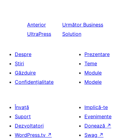
Anterior
Următor
Business
UltraPress
Solution
Despre
Prezentare
Știri
Teme
Găzduire
Module
Confidențialitate
Modele
Învață
Implică-te
Suport
Evenimente
Dezvoltatori
Donează
↗
WordPress.tv
↗
Swag
↗