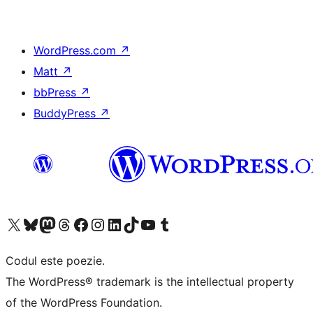
WordPress.com
↗
Matt
↗
bbPress
↗
BuddyPress
↗
Mergi la contul nostru X (fost Twitter)
Vizitează contul nostru Bluesky
Vizitează contul nostru Mastodon
Vizitează contul nostru Threads
Vizitează pagina noastră Facebook
Vizitează-ne pe Instagram
Vizitează-ne pe LinkedIn
Vizitează contul nostru TikTok
Vizitează canalul nostru YouTube
Vizitează contul nostru Tumblr
Codul este poezie.
The WordPress® trademark is the intellectual property
of the WordPress Foundation.