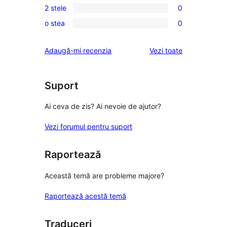
de
2 stele
0
–
3
0
recenzii
recenzii
o stea
0
–
2
0
(stele)
(stele)
recenzii
–
1
recenziile
Adaugă-mi recenzia
Vezi toate
(stele)
recenzii
–
(stele)
recenzii
(stele)
Suport
Ai ceva de zis? Ai nevoie de ajutor?
Vezi forumul pentru suport
Raportează
Această temă are probleme majore?
Raportează acestă temă
Traduceri