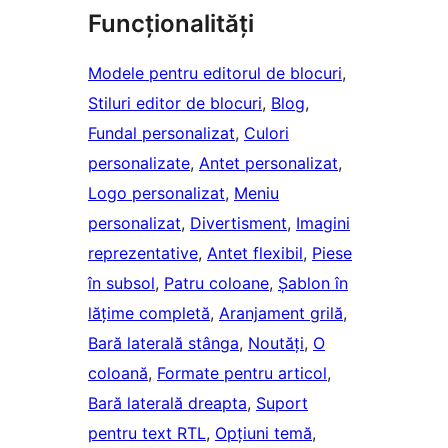
Funcționalități
Modele pentru editorul de blocuri
, 
Stiluri editor de blocuri
, 
Blog
, 
Fundal personalizat
, 
Culori
personalizate
, 
Antet personalizat
, 
Logo personalizat
, 
Meniu
personalizat
, 
Divertisment
, 
Imagini
reprezentative
, 
Antet flexibil
, 
Piese
în subsol
, 
Patru coloane
, 
Șablon în
lățime completă
, 
Aranjament grilă
, 
Bară laterală stânga
, 
Noutăți
, 
O
coloană
, 
Formate pentru articol
, 
Bară laterală dreapta
, 
Suport
pentru text RTL
, 
Opțiuni temă
, 