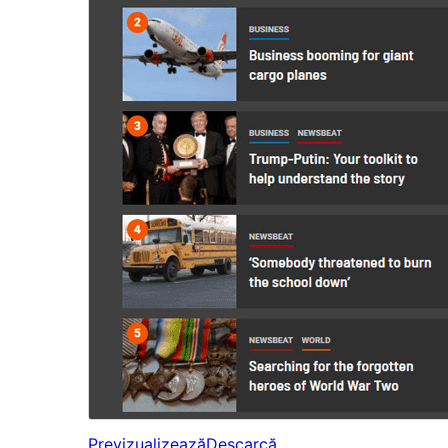
Previzualizează
Descarcă