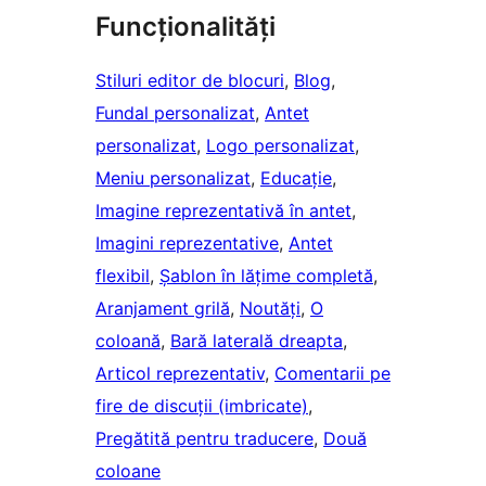
Funcționalități
Stiluri editor de blocuri
, 
Blog
, 
Fundal personalizat
, 
Antet
personalizat
, 
Logo personalizat
, 
Meniu personalizat
, 
Educație
, 
Imagine reprezentativă în antet
, 
Imagini reprezentative
, 
Antet
flexibil
, 
Șablon în lățime completă
, 
Aranjament grilă
, 
Noutăți
, 
O
coloană
, 
Bară laterală dreapta
, 
Articol reprezentativ
, 
Comentarii pe
fire de discuții (imbricate)
, 
Pregătită pentru traducere
, 
Două
coloane