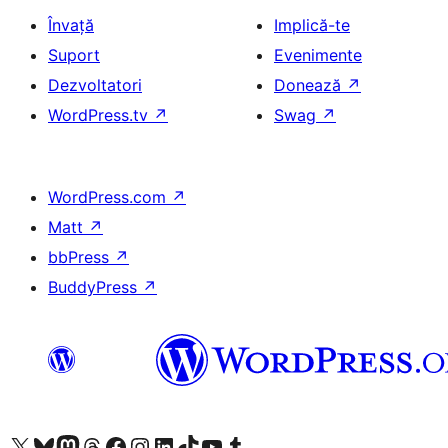
Învață
Implică-te
Suport
Evenimente
Dezvoltatori
Donează
↗
WordPress.tv
↗
Swag
↗
WordPress.com
↗
Matt
↗
bbPress
↗
BuddyPress
↗
Mergi la contul nostru X (fost Twitter)
Vizitează contul nostru Bluesky
Vizitează contul nostru Mastodon
Vizitează contul nostru Threads
Vizitează pagina noastră Facebook
Vizitează-ne pe Instagram
Vizitează-ne pe LinkedIn
Vizitează contul nostru TikTok
Vizitează canalul nostru YouTube
Vizitează contul nostru Tumblr