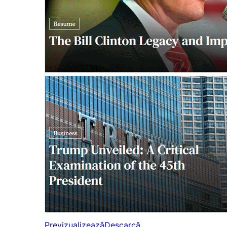
Previzualizează
Descarcă