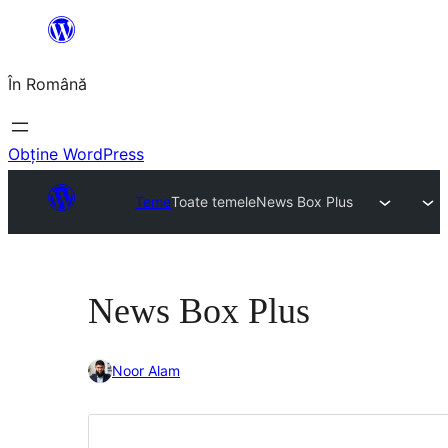
Sari
la
În Română
conținut
Obține WordPress
Teme
Toate temele
News Box Plus
News Box Plus
Noor Alam