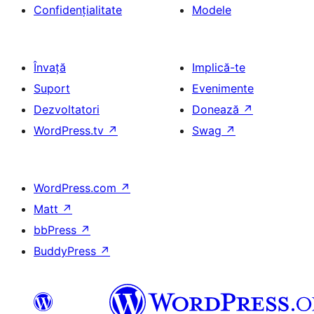
Confidențialitate
Modele
Învață
Implică-te
Suport
Evenimente
Dezvoltatori
Donează
↗
WordPress.tv
↗
Swag
↗
WordPress.com
↗
Matt
↗
bbPress
↗
BuddyPress
↗