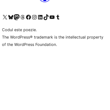
Mergi la contul nostru X (fost Twitter)
Vizitează contul nostru Bluesky
Vizitează contul nostru Mastodon
Vizitează contul nostru Threads
Vizitează pagina noastră Facebook
Vizitează-ne pe Instagram
Vizitează-ne pe LinkedIn
Vizitează contul nostru TikTok
Vizitează canalul nostru YouTube
Vizitează contul nostru Tumblr
Codul este poezie.
The WordPress® trademark is the intellectual property
of the WordPress Foundation.