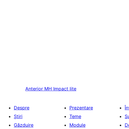
Anterior
MH Impact lite
Despre
Prezentare
Î
Știri
Teme
S
Găzduire
Module
D