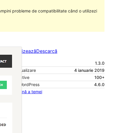
âmpini probleme de compatibilitate când o utilizezi
Previzualizează
Descarcă
Versiune
1.3.0
Ultima actualizare
4 ianuarie 2019
Instalări active
100+
Versiune WordPress
4.6.0
Prima pagină a temei