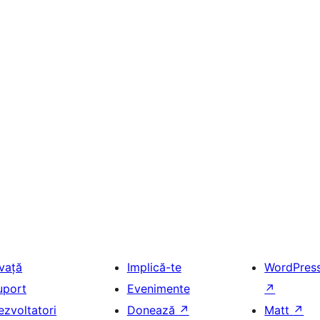
nvață
Implică-te
WordPres
uport
Evenimente
↗
ezvoltatori
Donează
↗
Matt
↗