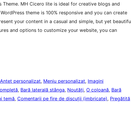
 Theme. MH Cicero lite is ideal for creative blogs and
og WordPress theme is 100% responsive and you can create
sent your content in a casual and simple, but yet beautifu
tures and options to customize your website, you can
Antet personalizat
, 
Meniu personalizat
, 
Imagini
completă
, 
Bară laterală stânga
, 
Noutăți
, 
O coloană
, 
Bară
ni temă
, 
Comentarii pe fire de discuții (imbricate)
, 
Pregătită