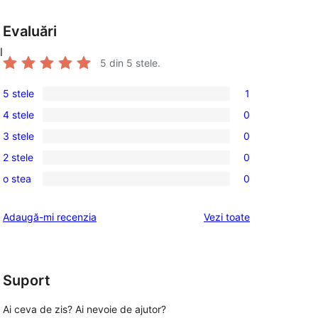
Evaluări
l
5
din 5 stele.
5 stele
1
1
4 stele
0
5
0
3 stele
0
–
4
0
recenzie
2 stele
0
–
3
0
(stele)
recenzii
o stea
0
–
2
0
(stele)
recenzii
–
1
recenziile
Adaugă-mi recenzia
Vezi toate
(stele)
recenzii
–
(stele)
recenzii
(stele)
Suport
Ai ceva de zis? Ai nevoie de ajutor?