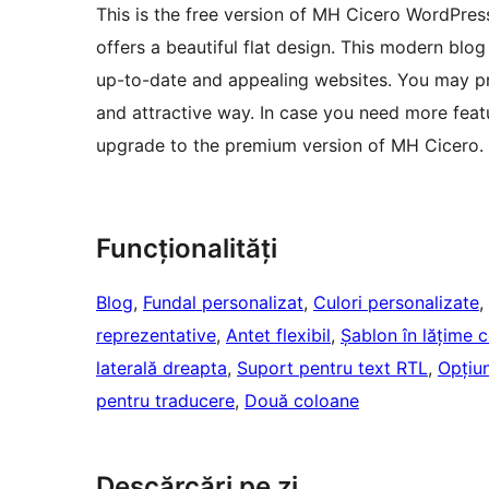
This is the free version of MH Cicero WordPress
offers a beautiful flat design. This modern bl
up-to-date and appealing websites. You may pre
and attractive way. In case you need more fea
upgrade to the premium version of MH Cicero.
Funcționalități
Blog
, 
Fundal personalizat
, 
Culori personalizate
, 
reprezentative
, 
Antet flexibil
, 
Șablon în lățime 
laterală dreapta
, 
Suport pentru text RTL
, 
Opțiu
pentru traducere
, 
Două coloane
Descărcări pe zi