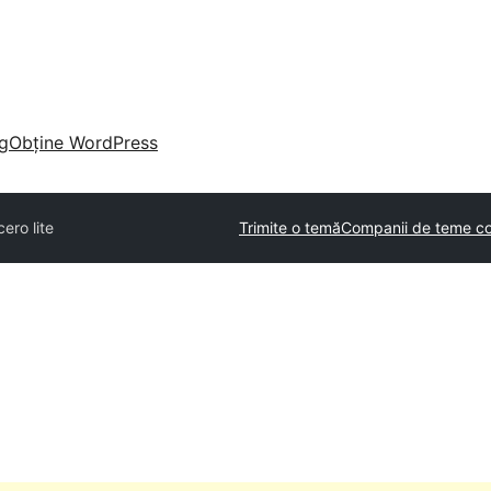
g
Obține WordPress
ero lite
Trimite o temă
Companii de teme co