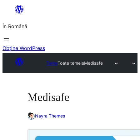
Sari
la
În Română
conținut
Obține WordPress
Teme
Toate temele
Medisafe
Medisafe
Nayra Themes