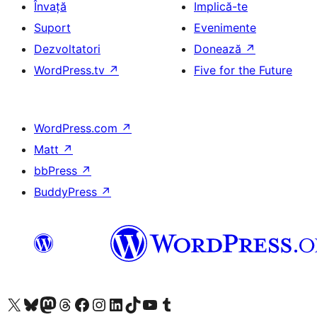
Învață
Implică-te
Suport
Evenimente
Dezvoltatori
Donează
↗
WordPress.tv
↗
Five for the Future
WordPress.com
↗
Matt
↗
bbPress
↗
BuddyPress
↗
Mergi la contul nostru X (fost Twitter)
Vizitează contul nostru Bluesky
Vizitează contul nostru Mastodon
Vizitează contul nostru Threads
Vizitează pagina noastră Facebook
Vizitează-ne pe Instagram
Vizitează-ne pe LinkedIn
Vizitează contul nostru TikTok
Vizitează canalul nostru YouTube
Vizitează contul nostru Tumblr