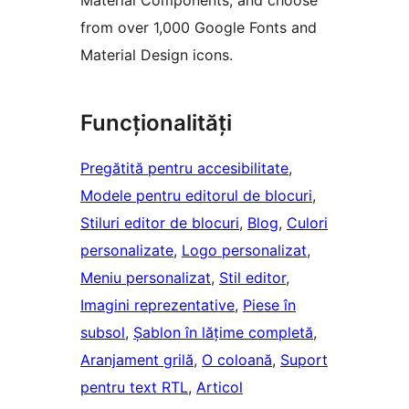
Material Components, and choose
from over 1,000 Google Fonts and
Material Design icons.
Funcționalități
Pregătită pentru accesibilitate
, 
Modele pentru editorul de blocuri
, 
Stiluri editor de blocuri
, 
Blog
, 
Culori
personalizate
, 
Logo personalizat
, 
Meniu personalizat
, 
Stil editor
, 
Imagini reprezentative
, 
Piese în
subsol
, 
Șablon în lățime completă
, 
Aranjament grilă
, 
O coloană
, 
Suport
pentru text RTL
, 
Articol