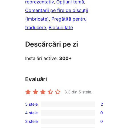
reprezentativ
, 
Opțiuni temă
, 
Comentarii pe fire de discuții
(imbricate)
, 
Pregătită pentru
traducere
, 
Blocuri late
Descărcări pe zi
Instalări active:
300+
Evaluări
3.3
din 5 stele.
5 stele
2
2
4 stele
0
5
0
3 stele
0
–
4
0