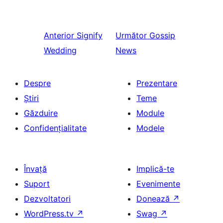
Anterior
Signify
Următor
Gossip
Wedding
News
Despre
Prezentare
Știri
Teme
Găzduire
Module
Confidențialitate
Modele
Învață
Implică-te
Suport
Evenimente
Dezvoltatori
Donează
↗
WordPress.tv
↗
Swag
↗