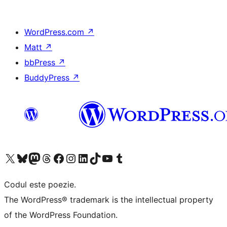
WordPress.com
↗
Matt
↗
bbPress
↗
BuddyPress
↗
Mergi la contul nostru X (fost Twitter)
Vizitează contul nostru Bluesky
Vizitează contul nostru Mastodon
Vizitează contul nostru Threads
Vizitează pagina noastră Facebook
Vizitează-ne pe Instagram
Vizitează-ne pe LinkedIn
Vizitează contul nostru TikTok
Vizitează canalul nostru YouTube
Vizitează contul nostru Tumblr
Codul este poezie.
The WordPress® trademark is the intellectual property
of the WordPress Foundation.