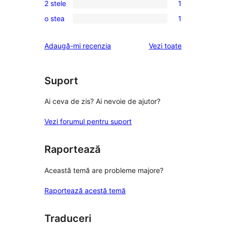
recenzii
2 stele
1
–
3
1
(stele)
recenzii
o stea
1
–
2
1
(stele)
recenzii
–
1
recenziile
Adaugă-mi recenzia
Vezi toate
(stele)
recenzie
–
(stele)
recenzie
(stele)
Suport
Ai ceva de zis? Ai nevoie de ajutor?
Vezi forumul pentru suport
Raportează
Această temă are probleme majore?
Raportează acestă temă
Traduceri