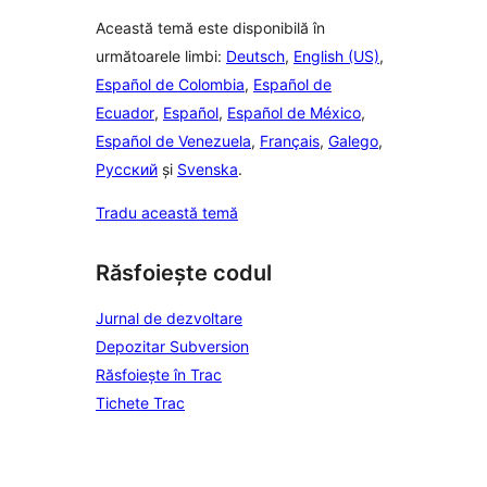
Această temă este disponibilă în
următoarele limbi:
Deutsch
,
English (US)
,
Español de Colombia
,
Español de
Ecuador
,
Español
,
Español de México
,
Español de Venezuela
,
Français
,
Galego
,
Русский
și
Svenska
.
Tradu această temă
Răsfoiește codul
Jurnal de dezvoltare
Depozitar Subversion
Răsfoiește în Trac
Tichete Trac