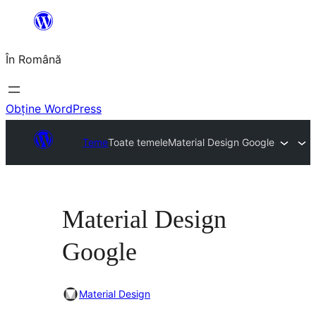
Sari
la
În Română
conținut
Obține WordPress
Teme
Toate temele
Material Design Google
Material Design
Google
Material Design