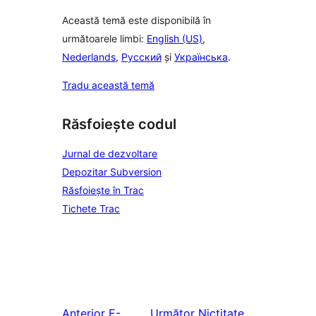
Această temă este disponibilă în
următoarele limbi:
English (US)
,
Nederlands
,
Русский
și
Українська
.
Tradu această temă
Răsfoiește codul
Jurnal de dezvoltare
Depozitar Subversion
Răsfoiește în Trac
Tichete Trac
Anterior
E-
Următor
Nictitate