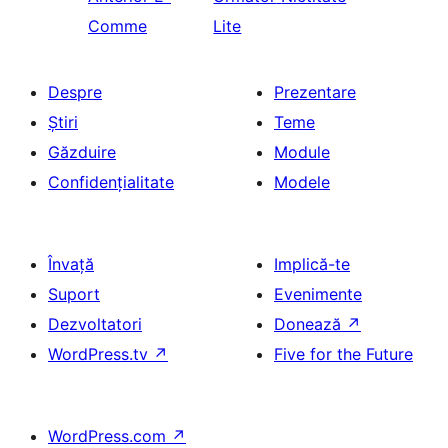
Comme
Lite
Despre
Prezentare
Știri
Teme
Găzduire
Module
Confidențialitate
Modele
Învață
Implică-te
Suport
Evenimente
Dezvoltatori
Donează
↗
WordPress.tv
↗
Five for the Future
WordPress.com
↗