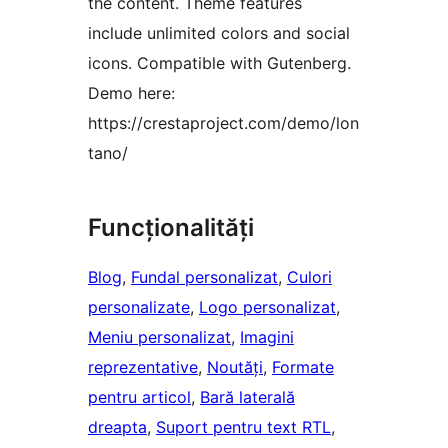
the content. Theme features
include unlimited colors and social
icons. Compatible with Gutenberg.
Demo here:
https://crestaproject.com/demo/lon
tano/
Funcționalități
Blog
, 
Fundal personalizat
, 
Culori
personalizate
, 
Logo personalizat
, 
Meniu personalizat
, 
Imagini
reprezentative
, 
Noutăți
, 
Formate
pentru articol
, 
Bară laterală
dreapta
, 
Suport pentru text RTL
, 