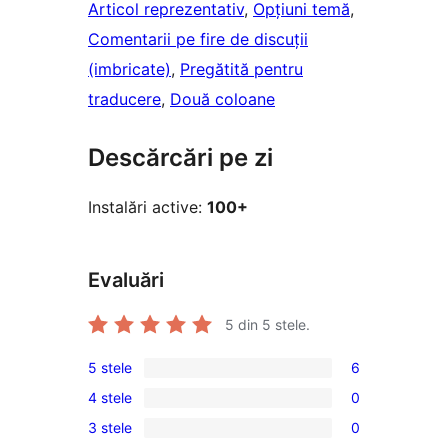
Articol reprezentativ
, 
Opțiuni temă
, 
Comentarii pe fire de discuții
(imbricate)
, 
Pregătită pentru
traducere
, 
Două coloane
Descărcări pe zi
Instalări active:
100+
Evaluări
5
din 5 stele.
5 stele
6
6
4 stele
0
5
0
3 stele
0
–
4
0