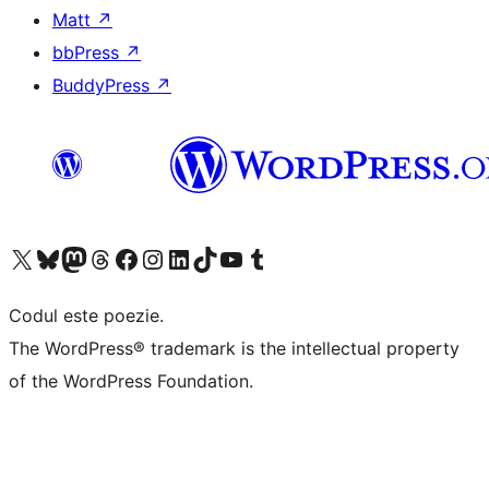
Matt
↗
bbPress
↗
BuddyPress
↗
Mergi la contul nostru X (fost Twitter)
Vizitează contul nostru Bluesky
Vizitează contul nostru Mastodon
Vizitează contul nostru Threads
Vizitează pagina noastră Facebook
Vizitează-ne pe Instagram
Vizitează-ne pe LinkedIn
Vizitează contul nostru TikTok
Vizitează canalul nostru YouTube
Vizitează contul nostru Tumblr
Codul este poezie.
The WordPress® trademark is the intellectual property
of the WordPress Foundation.