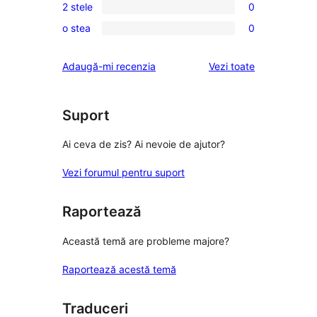
recenzii
2 stele
0
–
3
0
(stele)
recenzii
o stea
0
–
2
0
(stele)
recenzii
–
1
recenziile
Adaugă-mi recenzia
Vezi toate
(stele)
recenzii
–
(stele)
recenzii
(stele)
Suport
Ai ceva de zis? Ai nevoie de ajutor?
Vezi forumul pentru suport
Raportează
Această temă are probleme majore?
Raportează acestă temă
Traduceri