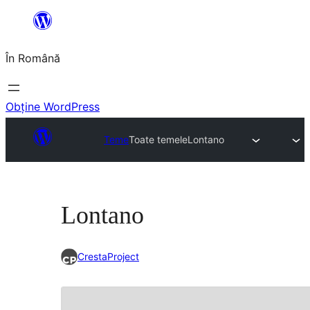
Sari
la
În Română
conținut
Obține WordPress
Teme
Toate temele
Lontano
Lontano
CrestaProject