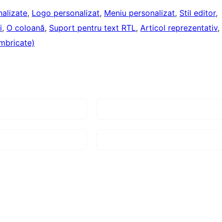
nalizate
, 
Logo personalizat
, 
Meniu personalizat
, 
Stil editor
, 
i
, 
O coloană
, 
Suport pentru text RTL
, 
Articol reprezentativ
, 
imbricate)