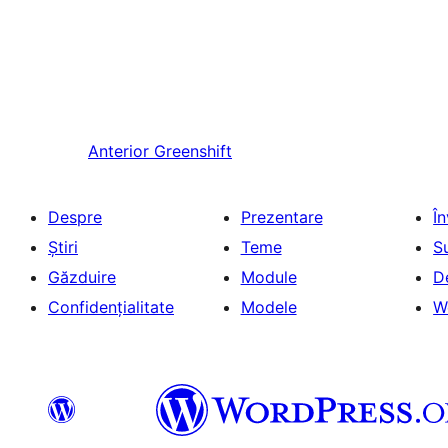
Anterior
Greenshift
Despre
Prezentare
Î
Știri
Teme
S
Găzduire
Module
D
Confidențialitate
Modele
W