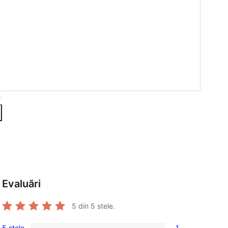
Evaluări
5
din 5 stele.
5 stele
1