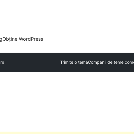
g
Obține WordPress
tre
Trimite o temă
Companii de teme come