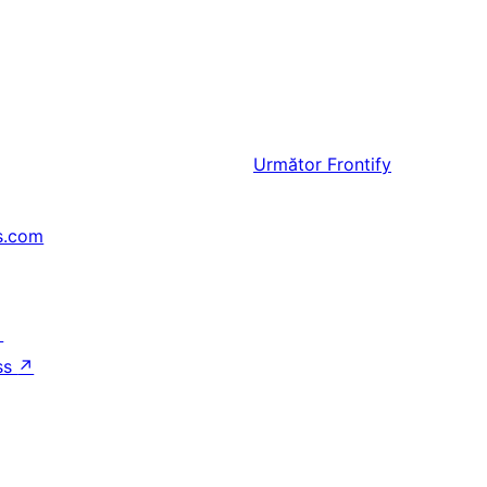
Următor
Frontify
s.com
↗
ss
↗