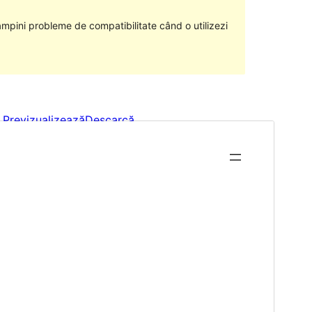
âmpini probleme de compatibilitate când o utilizezi
Previzualizează
Descarcă
Versiune
1.1.14
Ultima actualizare
10 mai 2024
Instalări active
300+
Versiune WordPress
6.1
Versiune PHP
5.6
Prima pagină a temei