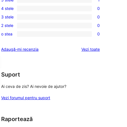
1
4 stele
0
5
0
3 stele
0
–
4
0
recenzie
2 stele
0
–
3
0
(stele)
recenzii
o stea
0
–
2
0
(stele)
recenzii
–
1
recenziile
Adaugă-mi recenzia
Vezi toate
(stele)
recenzii
–
(stele)
recenzii
(stele)
Suport
Ai ceva de zis? Ai nevoie de ajutor?
Vezi forumul pentru suport
Raportează