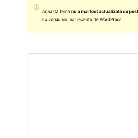
Această temă
nu a mai fost actualizată de pest
cu versiunile mai recente de WordPress.