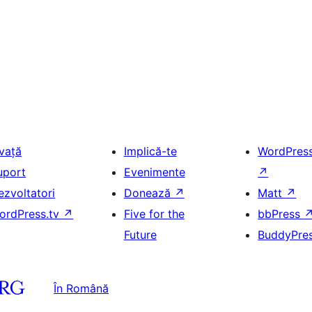
nvață
Implică-te
WordPres
uport
Evenimente
↗
ezvoltatori
Donează
↗
Matt
↗
ordPress.tv
↗
Five for the
bbPress
Future
BuddyPre
În Română