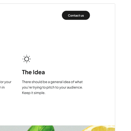
Previzualizează
Descarcă
Versiune
1.7.1
Ultima actualizare
9 februarie 2026
Instalări active
1.000+
Versiune WordPress
6.1
Versiune PHP
7.0
Prima pagină a temei