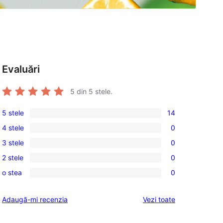
Evaluări
5
din 5 stele.
5 stele
14
14
4 stele
0
5
0
3 stele
0
–
4
0
recenzii
2 stele
0
–
3
0
(stele)
recenzii
o stea
0
–
2
0
(stele)
recenzii
–
1
recenziile
Adaugă-mi recenzia
Vezi toate
(stele)
recenzii
–
(stele)
recenzii