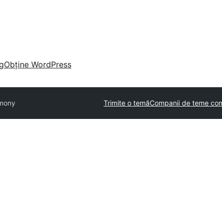
g
Obține WordPress
mony
Trimite o temă
Companii de teme com