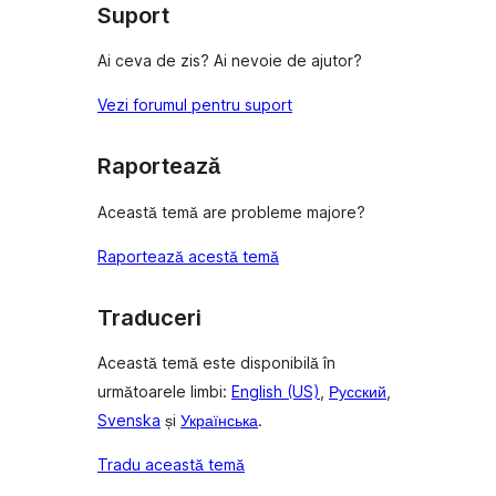
(stele)
Suport
Ai ceva de zis? Ai nevoie de ajutor?
Vezi forumul pentru suport
Raportează
Această temă are probleme majore?
Raportează acestă temă
Traduceri
Această temă este disponibilă în
următoarele limbi:
English (US)
,
Русский
,
Svenska
și
Українська
.
Tradu această temă