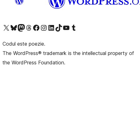
Mergi la contul nostru X (fost Twitter)
Vizitează contul nostru Bluesky
Vizitează contul nostru Mastodon
Vizitează contul nostru Threads
Vizitează pagina noastră Facebook
Vizitează-ne pe Instagram
Vizitează-ne pe LinkedIn
Vizitează contul nostru TikTok
Vizitează canalul nostru YouTube
Vizitează contul nostru Tumblr
Codul este poezie.
The WordPress® trademark is the intellectual property of
the WordPress Foundation.