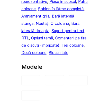
reprezentative
, 
Piese în subsol
, 
Patru
coloane
, 
Șablon în lățime completă
, 
Aranjament grilă
, 
Bară laterală
stânga
, 
Noutăți
, 
O coloană
, 
Bară
laterală dreapta
, 
Suport pentru text
RTL
, 
Opțiuni temă
, 
Comentarii pe fire
de discuții (imbricate)
, 
Trei coloane
, 
Două coloane
, 
Blocuri late
Modele