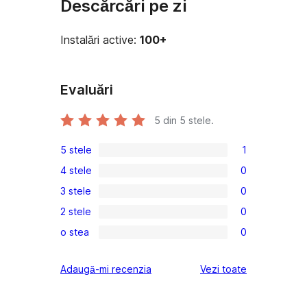
Descărcări pe zi
Instalări active:
100+
Evaluări
5
din 5 stele.
5 stele
1
1
4 stele
0
5
0
3 stele
0
–
4
0
recenzie
2 stele
0
–
3
0
(stele)
recenzii
o stea
0
–
2
0
(stele)
recenzii
–
1
recenziile
Adaugă-mi recenzia
Vezi toate
(stele)
recenzii
–
(stele)
recenzii