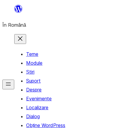
Sari
la
În Română
conținut
Teme
Module
Știri
Suport
Despre
Evenimente
Localizare
Dialog
Obține WordPress