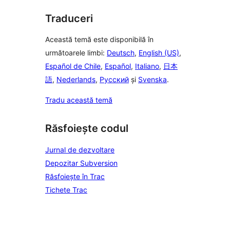
Traduceri
Această temă este disponibilă în
următoarele limbi:
Deutsch
,
English (US)
,
Español de Chile
,
Español
,
Italiano
,
日本
語
,
Nederlands
,
Русский
și
Svenska
.
Tradu această temă
Răsfoiește codul
Jurnal de dezvoltare
Depozitar Subversion
Răsfoiește în Trac
Tichete Trac