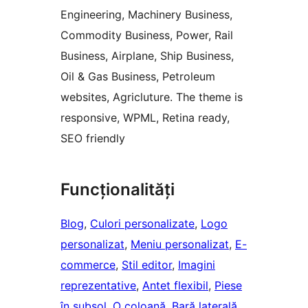
Engineering, Machinery Business,
Commodity Business, Power, Rail
Business, Airplane, Ship Business,
Oil & Gas Business, Petroleum
websites, Agricluture. The theme is
responsive, WPML, Retina ready,
SEO friendly
Funcționalități
Blog
, 
Culori personalizate
, 
Logo
personalizat
, 
Meniu personalizat
, 
E-
commerce
, 
Stil editor
, 
Imagini
reprezentative
, 
Antet flexibil
, 
Piese
în subsol
, 
O coloană
, 
Bară laterală