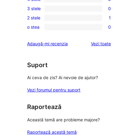
5
0
3 stele
0
–
4
0
recenzie
2 stele
1
–
3
1
(stele)
recenzii
o stea
0
–
2
0
(stele)
recenzii
–
1
recenziile
Adaugă-mi recenzia
Vezi toate
(stele)
recenzie
–
(stele)
recenzii
(stele)
Suport
Ai ceva de zis? Ai nevoie de ajutor?
Vezi forumul pentru suport
Raportează
Această temă are probleme majore?
Raportează acestă temă