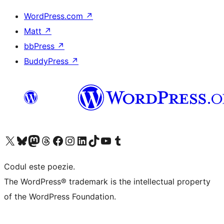
WordPress.com
↗
Matt
↗
bbPress
↗
BuddyPress
↗
Mergi la contul nostru X (fost Twitter)
Vizitează contul nostru Bluesky
Vizitează contul nostru Mastodon
Vizitează contul nostru Threads
Vizitează pagina noastră Facebook
Vizitează-ne pe Instagram
Vizitează-ne pe LinkedIn
Vizitează contul nostru TikTok
Vizitează canalul nostru YouTube
Vizitează contul nostru Tumblr
Codul este poezie.
The WordPress® trademark is the intellectual property
of the WordPress Foundation.