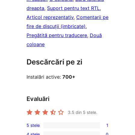
dreapta
, 
Suport pentru text RTL
, 
Articol reprezentativ
, 
Comentarii pe
fire de discuții (imbricate)
, 
Pregătită pentru traducere
, 
Două
coloane
Descărcări pe zi
Instalări active:
700+
Evaluări
3.5
din 5 stele.
5 stele
1
1
4 stele
0