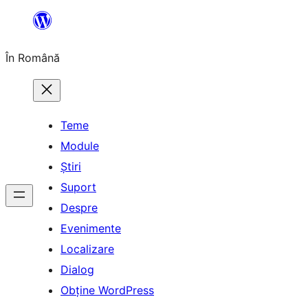
Sari
la
În Română
conținut
Teme
Module
Știri
Suport
Despre
Evenimente
Localizare
Dialog
Obține WordPress