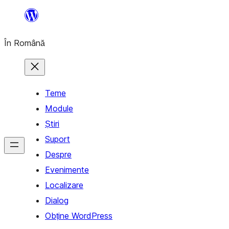
Sari
la
În Română
conținut
Teme
Module
Știri
Suport
Despre
Evenimente
Localizare
Dialog
Obține WordPress