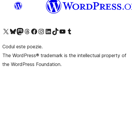
Mergi la contul nostru X (fost Twitter)
Vizitează contul nostru Bluesky
Vizitează contul nostru Mastodon
Vizitează contul nostru Threads
Vizitează pagina noastră Facebook
Vizitează-ne pe Instagram
Vizitează-ne pe LinkedIn
Vizitează contul nostru TikTok
Vizitează canalul nostru YouTube
Vizitează contul nostru Tumblr
Codul este poezie.
The WordPress® trademark is the intellectual property of
the WordPress Foundation.