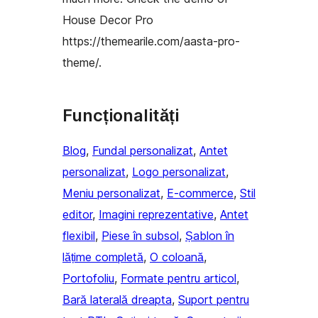
House Decor Pro
https://themearile.com/aasta-pro-
theme/.
Funcționalități
Blog
, 
Fundal personalizat
, 
Antet
personalizat
, 
Logo personalizat
, 
Meniu personalizat
, 
E-commerce
, 
Stil
editor
, 
Imagini reprezentative
, 
Antet
flexibil
, 
Piese în subsol
, 
Șablon în
lățime completă
, 
O coloană
, 
Portofoliu
, 
Formate pentru articol
, 
Bară laterală dreapta
, 
Suport pentru