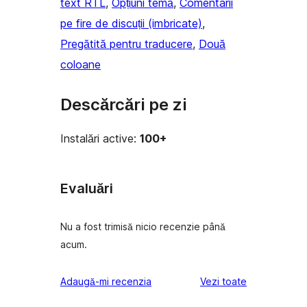
text RTL
, 
Opțiuni temă
, 
Comentarii
pe fire de discuții (imbricate)
, 
Pregătită pentru traducere
, 
Două
coloane
Descărcări pe zi
Instalări active:
100+
Evaluări
Nu a fost trimisă nicio recenzie până
acum.
recenziile
Adaugă-mi recenzia
Vezi toate