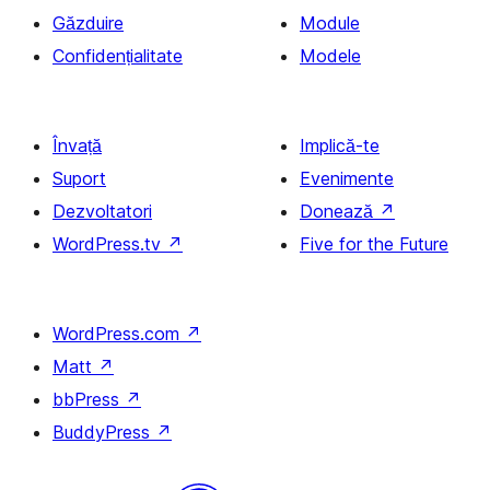
Găzduire
Module
Confidențialitate
Modele
Învață
Implică-te
Suport
Evenimente
Dezvoltatori
Donează
↗
WordPress.tv
↗
Five for the Future
WordPress.com
↗
Matt
↗
bbPress
↗
BuddyPress
↗