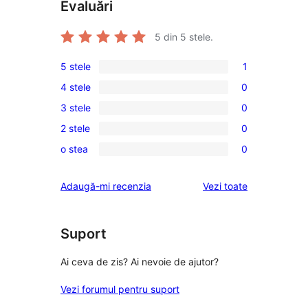
Evaluări
5
din 5 stele.
5 stele
1
1
4 stele
0
5
0
3 stele
0
–
4
0
recenzie
2 stele
0
–
3
0
(stele)
recenzii
o stea
0
–
2
0
(stele)
recenzii
–
1
recenziile
Adaugă-mi recenzia
Vezi toate
(stele)
recenzii
–
(stele)
recenzii
(stele)
Suport
Ai ceva de zis? Ai nevoie de ajutor?
Vezi forumul pentru suport