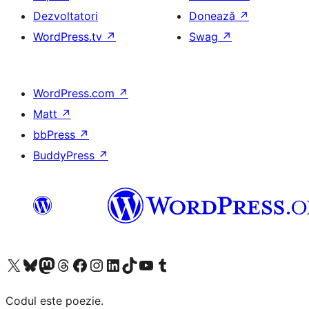
Dezvoltatori
Donează
↗
WordPress.tv
↗
Swag
↗
WordPress.com
↗
Matt
↗
bbPress
↗
BuddyPress
↗
Mergi la contul nostru X (fost Twitter)
Vizitează contul nostru Bluesky
Vizitează contul nostru Mastodon
Vizitează contul nostru Threads
Vizitează pagina noastră Facebook
Vizitează-ne pe Instagram
Vizitează-ne pe LinkedIn
Vizitează contul nostru TikTok
Vizitează canalul nostru YouTube
Vizitează contul nostru Tumblr
Codul este poezie.