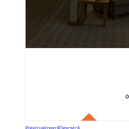
Previzualizează
Descarcă