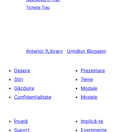
Tichete Trac
Anterior
fLibrary
Următor
Blogasm
Despre
Prezentare
Știri
Teme
Găzduire
Module
Confidențialitate
Modele
Învață
Implică-te
Suport
Evenimente