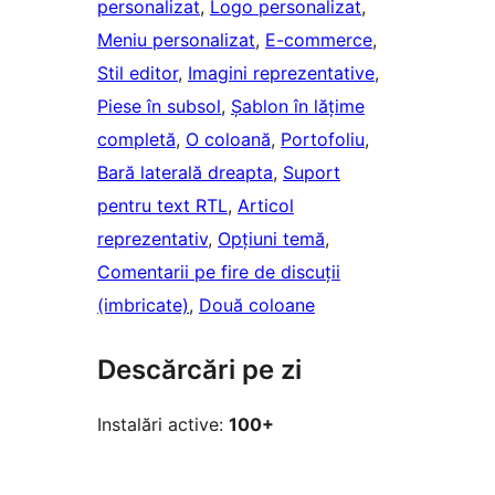
personalizat
, 
Logo personalizat
, 
Meniu personalizat
, 
E-commerce
, 
Stil editor
, 
Imagini reprezentative
, 
Piese în subsol
, 
Șablon în lățime
completă
, 
O coloană
, 
Portofoliu
, 
Bară laterală dreapta
, 
Suport
pentru text RTL
, 
Articol
reprezentativ
, 
Opțiuni temă
, 
Comentarii pe fire de discuții
(imbricate)
, 
Două coloane
Descărcări pe zi
Instalări active:
100+