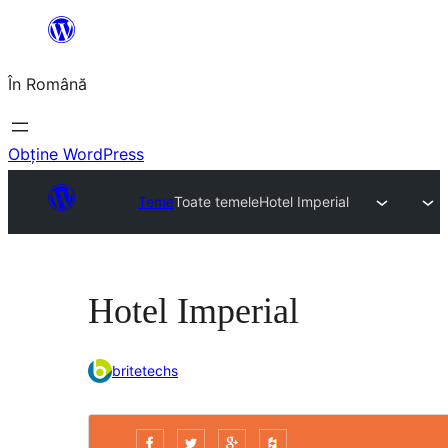
Sari
la
În Română
conținut
Obține WordPress
Teme
Toate temele
Hotel Imperial
Hotel Imperial
britetechs