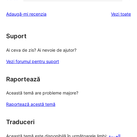
2
0
(stele)
recenzii
–
1
(stele)
rec
Adaugă-mi recenzia
Vezi toate
recenzii
–
(stele)
recenzii
(stele)
Suport
Ai ceva de zis? Ai nevoie de ajutor?
Vezi forumul pentru suport
Raportează
Această temă are probleme majore?
Raportează acestă temă
Traduceri
Această temă este disponibilă în următoarele limbi:
العربية
,