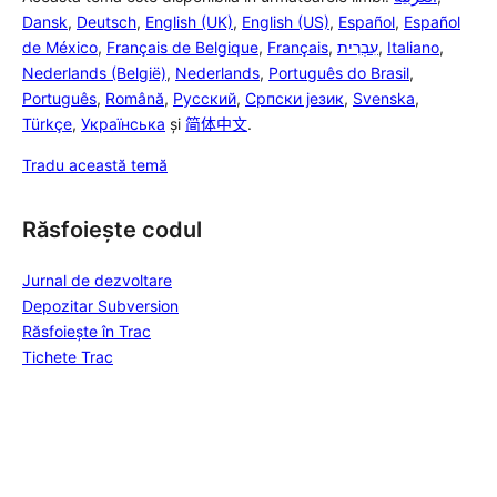
Dansk
,
Deutsch
,
English (UK)
,
English (US)
,
Español
,
Español
de México
,
Français de Belgique
,
Français
,
עִבְרִית
,
Italiano
,
Nederlands (België)
,
Nederlands
,
Português do Brasil
,
Português
,
Română
,
Русский
,
Српски језик
,
Svenska
,
Türkçe
,
Українська
și
简体中文
.
Tradu această temă
Răsfoiește codul
Jurnal de dezvoltare
Depozitar Subversion
Răsfoiește în Trac
Tichete Trac