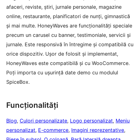
afaceri, reviste, știri, jurnale personale, magazine
online, restaurante, planificatori de nunți, gimnastică
și mai multe. HoneyWaves are funcționalități speciale
precum un carusel cu banner, testimoniale, servicii și
jurnale. Este responsivă în întregime și compatibilă cu
orice dispozitiv. Ușor de folosit și implementat,
HoneyWaves este compatibilă și cu WooCommerce.
Poți importa cu ușurință date demo cu modulul
SpiceBox.
Funcționalități
Blog
, 
Culori personalizate
, 
Logo personalizat
, 
Meniu
personalizat
, 
E-commerce
, 
Imagini reprezentative
, 
Piese în subsol
, 
O coloană
, 
Bară laterală dreapta
, 