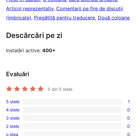
Articol reprezentativ
, 
Comentarii pe fire de discuții
(imbricate)
, 
Pregătită pentru traducere
, 
Două coloane
Descărcări pe zi
Instalări active:
400+
Evaluări
5
din 5 stele.
5 stele
1
1
4 stele
0
5
0
3 stele
0
–
4
0
recenzie
2 stele
0
–
3
0
(stele)
recenzii
o stea
0
–