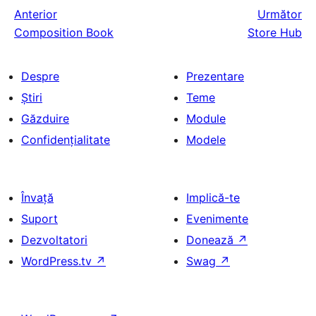
Anterior
Următor
Composition Book
Store Hub
Despre
Prezentare
Știri
Teme
Găzduire
Module
Confidențialitate
Modele
Învață
Implică-te
Suport
Evenimente
Dezvoltatori
Donează
↗
WordPress.tv
↗
Swag
↗