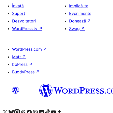
Învață
Implică-te
Suport
Evenimente
Dezvoltatori
Donează
↗
WordPress.tv
↗
Swag
↗
WordPress.com
↗
Matt
↗
bbPress
↗
BuddyPress
↗
Mergi la contul nostru X (fost Twitter)
Vizitează contul nostru Bluesky
Vizitează contul nostru Mastodon
Vizitează contul nostru Threads
Vizitează pagina noastră Facebook
Vizitează-ne pe Instagram
Vizitează-ne pe LinkedIn
Vizitează contul nostru TikTok
Vizitează canalul nostru YouTube
Vizitează contul nostru Tumblr