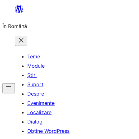
Sari
la
În Română
conținut
Teme
Module
Știri
Suport
Despre
Evenimente
Localizare
Dialog
Obține WordPress