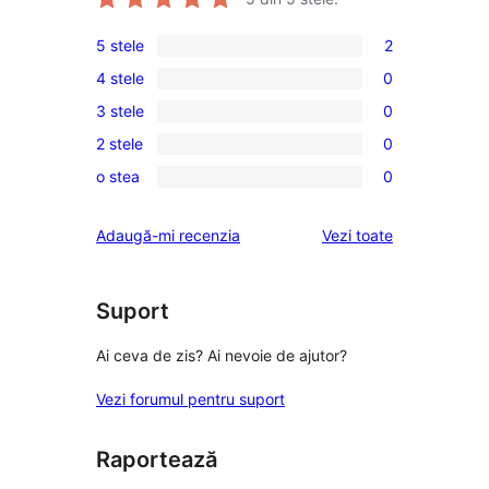
5 stele
2
2
4 stele
0
5
0
3 stele
0
–
4
0
recenzii
2 stele
0
–
3
0
(stele)
recenzii
o stea
0
–
2
0
(stele)
recenzii
–
1
recenziile
Adaugă-mi recenzia
Vezi toate
(stele)
recenzii
–
(stele)
recenzii
(stele)
Suport
Ai ceva de zis? Ai nevoie de ajutor?
Vezi forumul pentru suport
Raportează