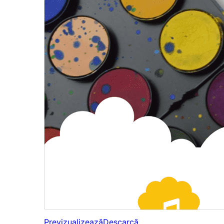
Previzualizează
Descarcă