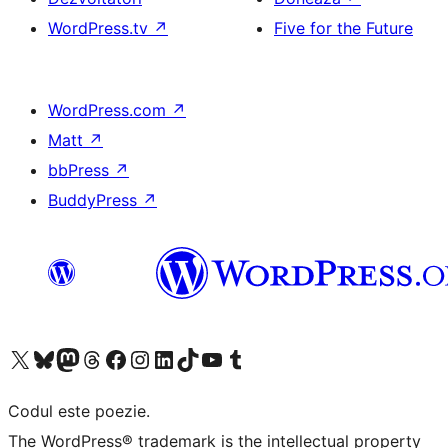
WordPress.tv
↗
Five for the Future
WordPress.com
↗
Matt
↗
bbPress
↗
BuddyPress
↗
Mergi la contul nostru X (fost Twitter)
Vizitează contul nostru Bluesky
Vizitează contul nostru Mastodon
Vizitează contul nostru Threads
Vizitează pagina noastră Facebook
Vizitează-ne pe Instagram
Vizitează-ne pe LinkedIn
Vizitează contul nostru TikTok
Vizitează canalul nostru YouTube
Vizitează contul nostru Tumblr
Codul este poezie.
The WordPress® trademark is the intellectual property