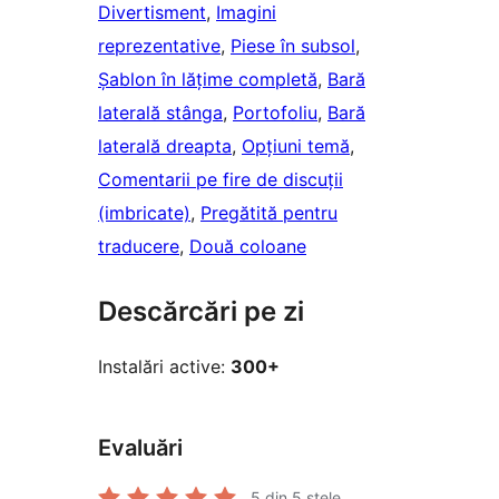
Divertisment
, 
Imagini
reprezentative
, 
Piese în subsol
, 
Șablon în lățime completă
, 
Bară
laterală stânga
, 
Portofoliu
, 
Bară
laterală dreapta
, 
Opțiuni temă
, 
Comentarii pe fire de discuții
(imbricate)
, 
Pregătită pentru
traducere
, 
Două coloane
Descărcări pe zi
Instalări active:
300+
Evaluări
5
din 5 stele.