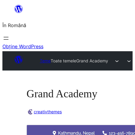
Sari
la
În Română
conținut
Obține WordPress
Teme
Toate temele
Grand Academy
Grand Academy
creativthemes