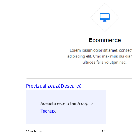
Previzualizează
Descarcă
Aceasta este o temă copil a
Techup
.
Versiune
1.1