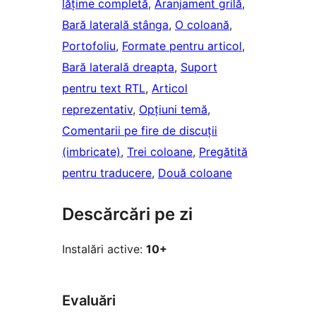
lățime completă
, 
Aranjament grilă
, 
Bară laterală stânga
, 
O coloană
, 
Portofoliu
, 
Formate pentru articol
, 
Bară laterală dreapta
, 
Suport
pentru text RTL
, 
Articol
reprezentativ
, 
Opțiuni temă
, 
Comentarii pe fire de discuții
(imbricate)
, 
Trei coloane
, 
Pregătită
pentru traducere
, 
Două coloane
Descărcări pe zi
Instalări active:
10+
Evaluări