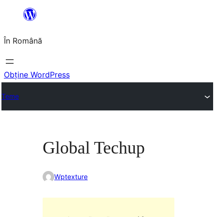
Sari
la
În Română
conținut
Obține WordPress
Teme
Global Techup
Wptexture