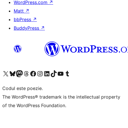
WordPress.com
↗
Matt
↗
bbPress
↗
BuddyPress
↗
Mergi la contul nostru X (fost Twitter)
Vizitează contul nostru Bluesky
Vizitează contul nostru Mastodon
Vizitează contul nostru Threads
Vizitează pagina noastră Facebook
Vizitează-ne pe Instagram
Vizitează-ne pe LinkedIn
Vizitează contul nostru TikTok
Vizitează canalul nostru YouTube
Vizitează contul nostru Tumblr
Codul este poezie.
The WordPress® trademark is the intellectual property
of the WordPress Foundation.