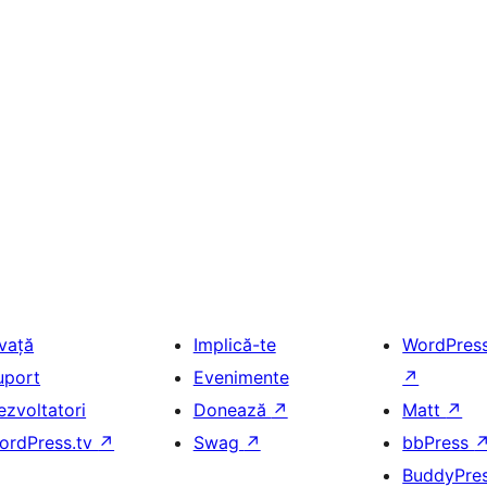
nvață
Implică-te
WordPres
uport
Evenimente
↗
ezvoltatori
Donează
↗
Matt
↗
ordPress.tv
↗
Swag
↗
bbPress
BuddyPre