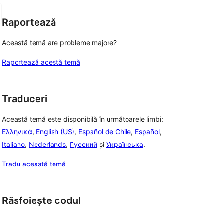
Raportează
Această temă are probleme majore?
Raportează acestă temă
Traduceri
Această temă este disponibilă în următoarele limbi:
Ελληνικά
,
English (US)
,
Español de Chile
,
Español
,
Italiano
,
Nederlands
,
Русский
și
Українська
.
Tradu această temă
Răsfoiește codul