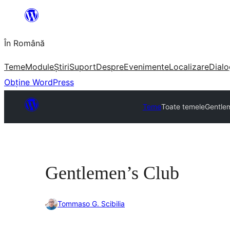
Sari
la
În Română
conținut
Teme
Module
Știri
Suport
Despre
Evenimente
Localizare
Dialo
Obține WordPress
Teme
Toate temele
Gentle
Gentlemen’s Club
Tommaso G. Scibilia