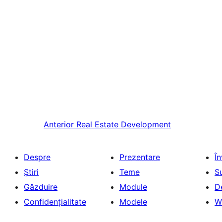
Anterior
Real Estate Development
Despre
Prezentare
Î
Știri
Teme
S
Găzduire
Module
D
Confidențialitate
Modele
W