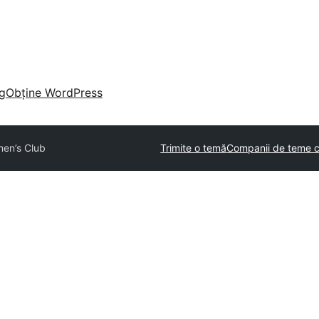
g
Obține WordPress
men’s Club
Trimite o temă
Companii de teme c