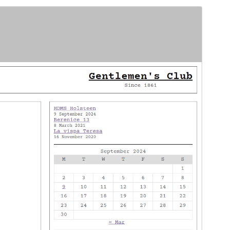
Previzualizează
Descarcă
Versiune
1.0.2
Ultima actualizare
13 ianuarie 2025
Instalări active
20+
Versiune WordPress
6.7
Versiune PHP
5.7