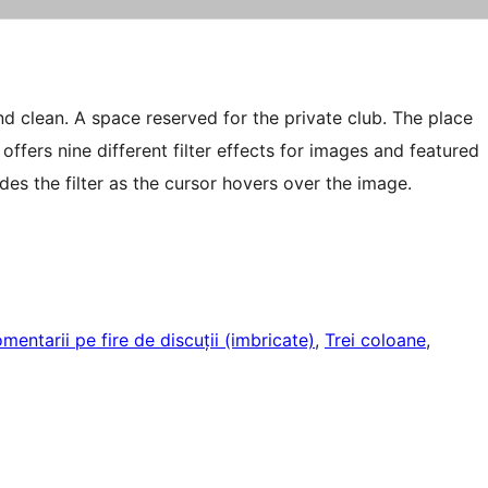
d clean. A space reserved for the private club. The place
ffers nine different filter effects for images and featured
ides the filter as the cursor hovers over the image.
mentarii pe fire de discuții (imbricate)
, 
Trei coloane
, 