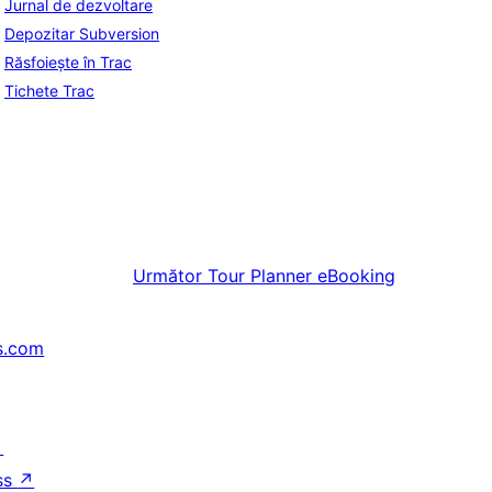
Jurnal de dezvoltare
Depozitar Subversion
Răsfoiește în Trac
Tichete Trac
Următor
Tour Planner eBooking
s.com
↗
ss
↗