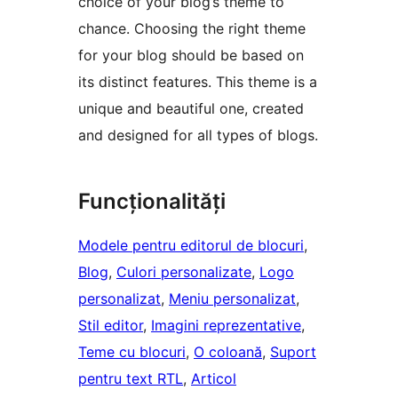
choice of your blog’s theme to
chance. Choosing the right theme
for your blog should be based on
its distinct features. This theme is a
unique and beautiful one, created
and designed for all types of blogs.
Funcționalități
Modele pentru editorul de blocuri
, 
Blog
, 
Culori personalizate
, 
Logo
personalizat
, 
Meniu personalizat
, 
Stil editor
, 
Imagini reprezentative
, 
Teme cu blocuri
, 
O coloană
, 
Suport
pentru text RTL
, 
Articol