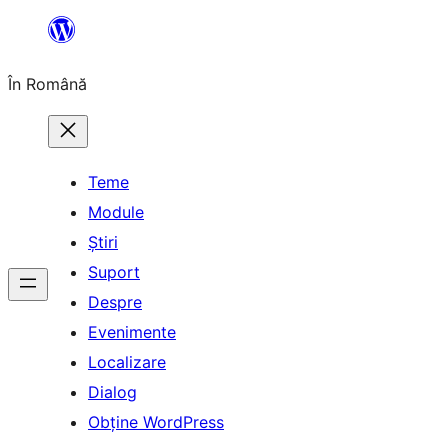
Sari
la
În Română
conținut
Teme
Module
Știri
Suport
Despre
Evenimente
Localizare
Dialog
Obține WordPress