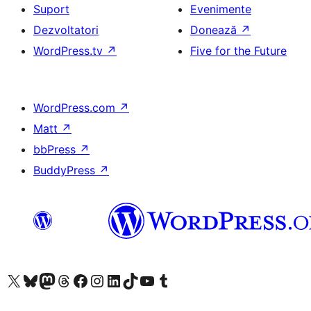
Suport
Evenimente
Dezvoltatori
Donează
↗
WordPress.tv
↗
Five for the Future
WordPress.com
↗
Matt
↗
bbPress
↗
BuddyPress
↗
Mergi la contul nostru X (fost Twitter)
Vizitează contul nostru Bluesky
Vizitează contul nostru Mastodon
Vizitează contul nostru Threads
Vizitează pagina noastră Facebook
Vizitează-ne pe Instagram
Vizitează-ne pe LinkedIn
Vizitează contul nostru TikTok
Vizitează canalul nostru YouTube
Vizitează contul nostru Tumblr