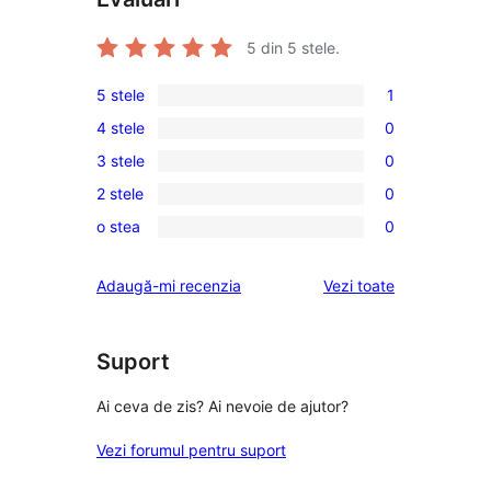
5
din 5 stele.
5 stele
1
1
4 stele
0
5
0
3 stele
0
–
4
0
recenzie
2 stele
0
–
3
0
(stele)
recenzii
o stea
0
–
2
0
(stele)
recenzii
–
1
recenziile
Adaugă-mi recenzia
Vezi toate
(stele)
recenzii
–
(stele)
recenzii
(stele)
Suport
Ai ceva de zis? Ai nevoie de ajutor?
Vezi forumul pentru suport