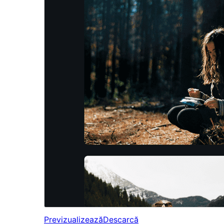
Previzualizează
Descarcă