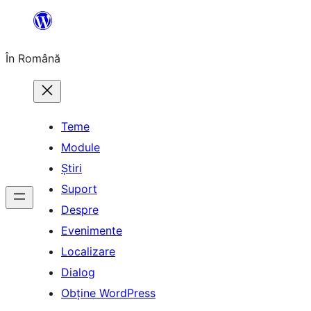
Sari
la
În Română
conținut
Teme
Module
Știri
Suport
Despre
Evenimente
Localizare
Dialog
Obține WordPress