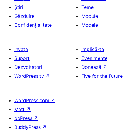
Știri
Teme
Găzduire
Module
Confidențialitate
Modele
Învață
Implică-te
Suport
Evenimente
Dezvoltatori
Donează
↗
WordPress.tv
↗
Five for the Future
WordPress.com
↗
Matt
↗
bbPress
↗
BuddyPress
↗