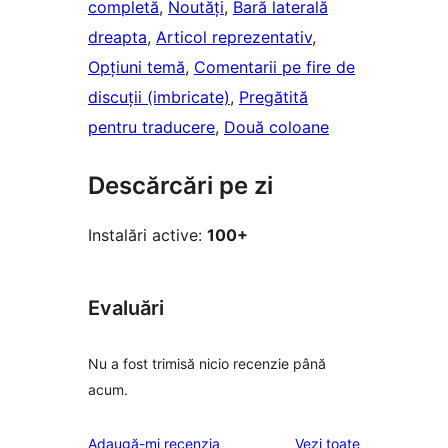
completă
, 
Noutăți
, 
Bară laterală
dreapta
, 
Articol reprezentativ
, 
Opțiuni temă
, 
Comentarii pe fire de
discuții (imbricate)
, 
Pregătită
pentru traducere
, 
Două coloane
Descărcări pe zi
Instalări active:
100+
Evaluări
Nu a fost trimisă nicio recenzie până
acum.
recenziile
Adaugă-mi recenzia
Vezi toate