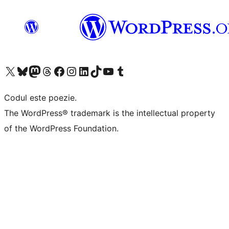
Mergi la contul nostru X (fost Twitter)
Vizitează contul nostru Bluesky
Vizitează contul nostru Mastodon
Vizitează contul nostru Threads
Vizitează pagina noastră Facebook
Vizitează-ne pe Instagram
Vizitează-ne pe LinkedIn
Vizitează contul nostru TikTok
Vizitează canalul nostru YouTube
Vizitează contul nostru Tumblr
Codul este poezie.
The WordPress® trademark is the intellectual property
of the WordPress Foundation.