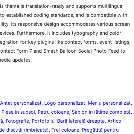
is theme is translation-ready and supports multilingual
 to established coding standards, and is compatible with
bility. Its responsive design accommodates various screen
devices. Furthermore, it includes typography and color
egration for key plugins like contact forms, event listings,
Contact Form 7 and Smash Balloon Social Photo Feed to
edia updates.
Antet personalizat
, 
Logo personalizat
, 
Meniu personalizat
, 
, 
Piese în subsol
, 
Patru coloane
, 
Șablon în lățime completă
, 
nă
, 
Fotografie
, 
Portofoliu
, 
Bară laterală dreapta
, 
Articol
de discuții (imbricate)
, 
Trei coloane
, 
Pregătită pentru