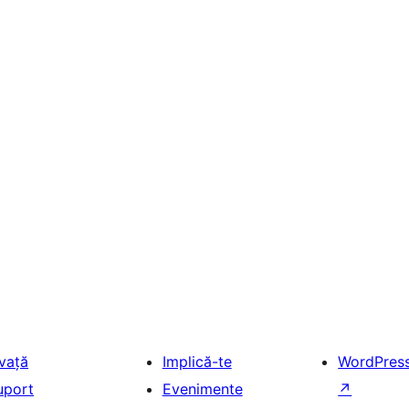
nvață
Implică-te
WordPres
uport
Evenimente
↗