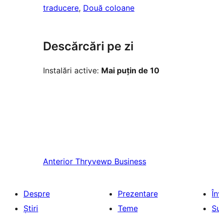
traducere
, 
Două coloane
Descărcări pe zi
Instalări active:
Mai puțin de 10
Anterior
Thryvewp Business
Despre
Prezentare
Î
Știri
Teme
S