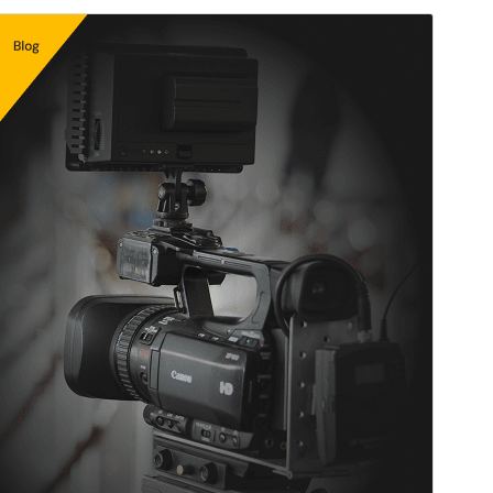
Previzualizează
Descarcă
Versiune
0.1.3
Ultima actualizare
3 august 2026
Instalări active
Mai puțin de 10
Versiune WordPress
5.0
Versiune PHP
7.2
Prima pagină a temei