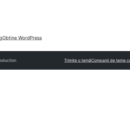
g
Obține WordPress
roduction
Trimite o temă
Companii de teme c