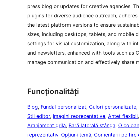
press blog or updates for creative agencies. Th
plugins for diverse audience outreach, adheres
the latest platform versions to ensure sustaina
sizes, including desktops, tablets, and mobile 
settings for visual customization, along with int
and newsletters, enhanced with tools such as 
manage communication and effectively share m
Funcționalități
Blog
, 
Fundal personalizat
, 
Culori personalizate
, 
Stil editor
, 
Imagini reprezentative
, 
Antet flexibil
Aranjament grilă
, 
Bară laterală stânga
, 
O coloa
reprezentativ
, 
Opțiuni temă
, 
Comentarii pe fire 