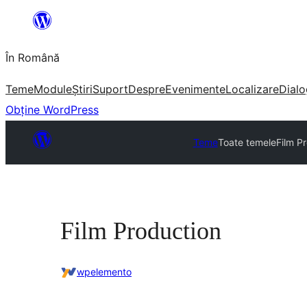
Sari
la
În Română
conținut
Teme
Module
Știri
Suport
Despre
Evenimente
Localizare
Dialo
Obține WordPress
Teme
Toate temele
Film P
Film Production
wpelemento