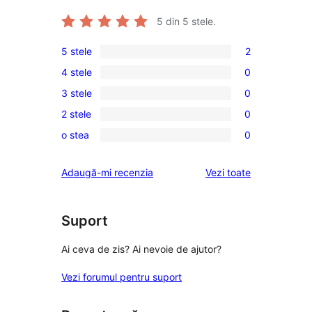
5
din 5 stele.
5 stele
2
2
4 stele
0
5
0
3 stele
0
–
4
0
recenzii
2 stele
0
–
3
0
(stele)
recenzii
o stea
0
–
2
0
(stele)
recenzii
–
1
recenziile
Adaugă-mi recenzia
Vezi toate
(stele)
recenzii
–
(stele)
recenzii
(stele)
Suport
Ai ceva de zis? Ai nevoie de ajutor?
Vezi forumul pentru suport