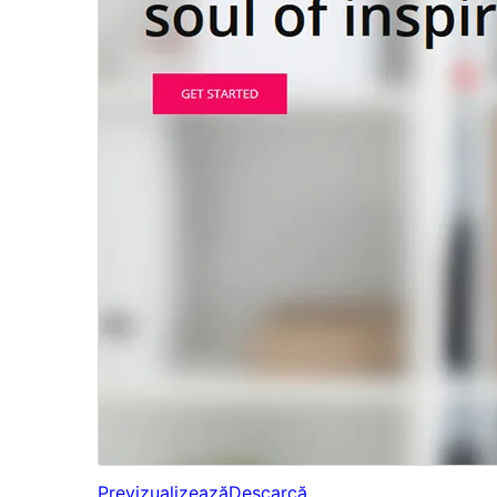
Previzualizează
Descarcă