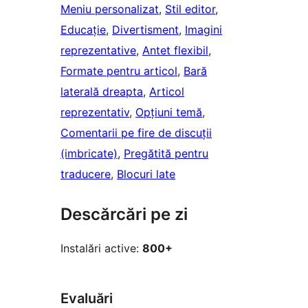
Meniu personalizat
, 
Stil editor
, 
Educație
, 
Divertisment
, 
Imagini
reprezentative
, 
Antet flexibil
, 
Formate pentru articol
, 
Bară
laterală dreapta
, 
Articol
reprezentativ
, 
Opțiuni temă
, 
Comentarii pe fire de discuții
(imbricate)
, 
Pregătită pentru
traducere
, 
Blocuri late
Descărcări pe zi
Instalări active:
800+
Evaluări