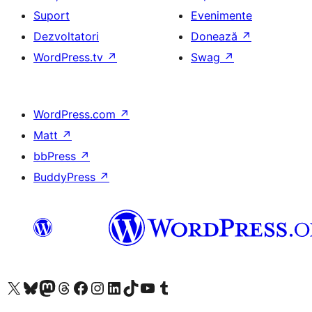
Suport
Evenimente
Dezvoltatori
Donează
↗
WordPress.tv
↗
Swag
↗
WordPress.com
↗
Matt
↗
bbPress
↗
BuddyPress
↗
Mergi la contul nostru X (fost Twitter)
Vizitează contul nostru Bluesky
Vizitează contul nostru Mastodon
Vizitează contul nostru Threads
Vizitează pagina noastră Facebook
Vizitează-ne pe Instagram
Vizitează-ne pe LinkedIn
Vizitează contul nostru TikTok
Vizitează canalul nostru YouTube
Vizitează contul nostru Tumblr