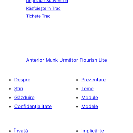
Depozitar Subversion
Răsfoiește în Trac
Tichete Trac
Anterior
Munk
Următor
Flourish Lite
Despre
Prezentare
Știri
Teme
Găzduire
Module
Confidențialitate
Modele
Învață
Implică-te