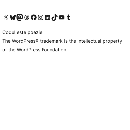
Mergi la contul nostru X (fost Twitter)
Vizitează contul nostru Bluesky
Vizitează contul nostru Mastodon
Vizitează contul nostru Threads
Vizitează pagina noastră Facebook
Vizitează-ne pe Instagram
Vizitează-ne pe LinkedIn
Vizitează contul nostru TikTok
Vizitează canalul nostru YouTube
Vizitează contul nostru Tumblr
Codul este poezie.
The WordPress® trademark is the intellectual property
of the WordPress Foundation.