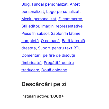
Blog
, 
Fundal personalizat
, 
Antet
personalizat
, 
Logo personalizat
, 
Meniu personalizat
, 
E-commerce
, 
Stil editor
, 
Imagini reprezentative
, 
Piese în subsol
, 
Șablon în lățime
completă
, 
O coloană
, 
Bară laterală
dreapta
, 
Suport pentru text RTL
, 
Comentarii pe fire de discuții
(imbricate)
, 
Pregătită pentru
traducere
, 
Două coloane
Descărcări pe zi
Instalări active:
1.000+