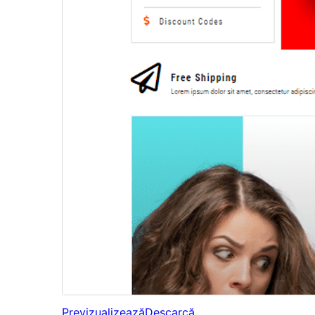
Previzualizează
Descarcă