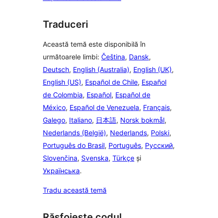
Traduceri
Această temă este disponibilă în
următoarele limbi:
Čeština
,
Dansk
,
Deutsch
,
English (Australia)
,
English (UK)
,
English (US)
,
Español de Chile
,
Español
de Colombia
,
Español
,
Español de
México
,
Español de Venezuela
,
Français
,
Galego
,
Italiano
,
日本語
,
Norsk bokmål
,
Nederlands (België)
,
Nederlands
,
Polski
,
Português do Brasil
,
Português
,
Русский
,
Slovenčina
,
Svenska
,
Türkçe
și
Українська
.
Tradu această temă
Răsfoiește codul