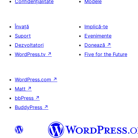
Confidențialitate
Modele
Învață
Implică-te
Suport
Evenimente
Dezvoltatori
Donează
↗
WordPress.tv
↗
Five for the Future
WordPress.com
↗
Matt
↗
bbPress
↗
BuddyPress
↗