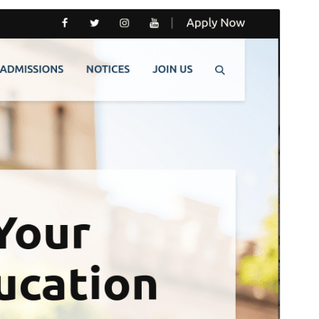
Previzualizează
Descarcă
Versiune
1.0.8
Ultima actualizare
29 aprilie 2026
Instalări active
20+
Versiune WordPress
5.1
Versiune PHP
5.6
Prima pagină a temei