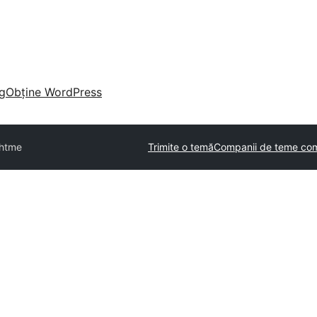
g
Obține WordPress
ghtme
Trimite o temă
Companii de teme com