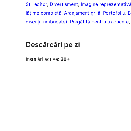
Stil editor
, 
Divertisment
, 
Imagine reprezentativă
lățime completă
, 
Aranjament grilă
, 
Portofoliu
, 
B
discuții (imbricate)
, 
Pregătită pentru traducere
,
Descărcări pe zi
Instalări active:
20+