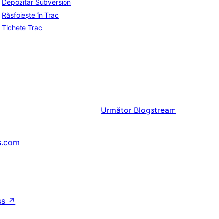
Depozitar Subversion
Răsfoiește în Trac
Tichete Trac
Următor
Blogstream
s.com
↗
ss
↗