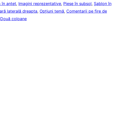
 în antet
, 
Imagini reprezentative
, 
Piese în subsol
, 
Șablon în
ară laterală dreapta
, 
Opțiuni temă
, 
Comentarii pe fire de
 
Două coloane