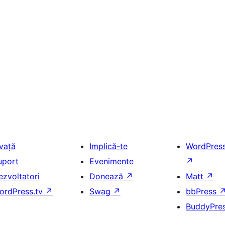
nvață
Implică-te
WordPres
uport
Evenimente
↗
ezvoltatori
Donează
↗
Matt
↗
ordPress.tv
↗
Swag
↗
bbPress
BuddyPre