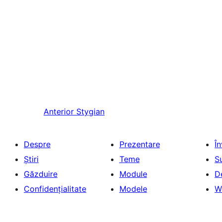
Anterior
Stygian
Despre
Prezentare
Î
Știri
Teme
S
Găzduire
Module
D
Confidențialitate
Modele
W