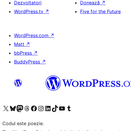
Dezvoltatori
Donează
↗
WordPress.tv
↗
Five for the Future
WordPress.com
↗
Matt
↗
bbPress
↗
BuddyPress
↗
Mergi la contul nostru X (fost Twitter)
Vizitează contul nostru Bluesky
Vizitează contul nostru Mastodon
Vizitează contul nostru Threads
Vizitează pagina noastră Facebook
Vizitează-ne pe Instagram
Vizitează-ne pe LinkedIn
Vizitează contul nostru TikTok
Vizitează canalul nostru YouTube
Vizitează contul nostru Tumblr
Codul este poezie.