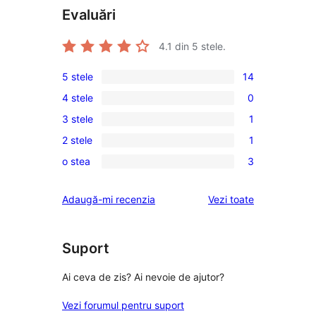
Evaluări
4.1
din 5 stele.
5 stele
14
14
4 stele
0
5
0
3 stele
1
–
4
1
recenzii
2 stele
1
–
3
1
(stele)
recenzii
o stea
3
–
2
3
(stele)
recenzie
–
1
recenziile
Adaugă-mi recenzia
Vezi toate
(stele)
recenzie
–
(stele)
recenzii
(stele)
Suport
Ai ceva de zis? Ai nevoie de ajutor?
Vezi forumul pentru suport