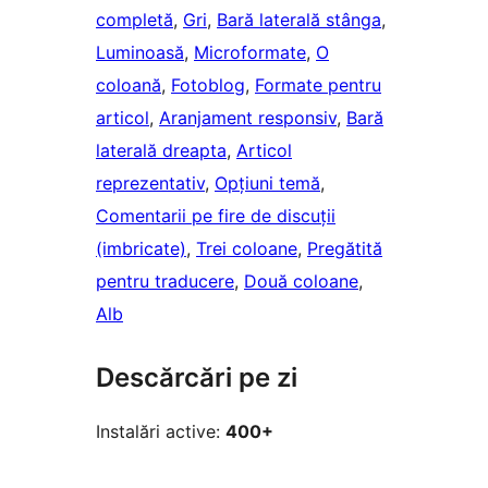
completă
, 
Gri
, 
Bară laterală stânga
, 
Luminoasă
, 
Microformate
, 
O
coloană
, 
Fotoblog
, 
Formate pentru
articol
, 
Aranjament responsiv
, 
Bară
laterală dreapta
, 
Articol
reprezentativ
, 
Opțiuni temă
, 
Comentarii pe fire de discuții
(imbricate)
, 
Trei coloane
, 
Pregătită
pentru traducere
, 
Două coloane
, 
Alb
Descărcări pe zi
Instalări active:
400+