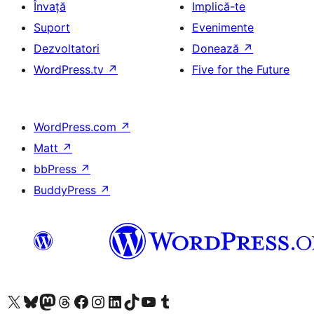
Învață
Implică-te
Suport
Evenimente
Dezvoltatori
Donează
↗
WordPress.tv
↗
Five for the Future
WordPress.com
↗
Matt
↗
bbPress
↗
BuddyPress
↗
Mergi la contul nostru X (fost Twitter)
Vizitează contul nostru Bluesky
Vizitează contul nostru Mastodon
Vizitează contul nostru Threads
Vizitează pagina noastră Facebook
Vizitează-ne pe Instagram
Vizitează-ne pe LinkedIn
Vizitează contul nostru TikTok
Vizitează canalul nostru YouTube
Vizitează contul nostru Tumblr