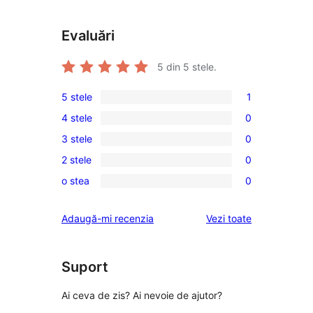
Evaluări
5
din 5 stele.
5 stele
1
1
4 stele
0
5
0
3 stele
0
–
4
0
recenzie
2 stele
0
–
3
0
(stele)
recenzii
o stea
0
–
2
0
(stele)
recenzii
–
1
recenziile
Adaugă-mi recenzia
Vezi toate
(stele)
recenzii
–
(stele)
recenzii
(stele)
Suport
Ai ceva de zis? Ai nevoie de ajutor?