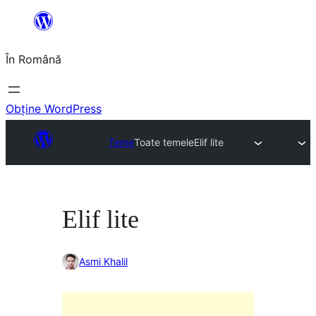
Sari
la
În Română
conținut
Obține WordPress
Teme
Toate temele
Elif lite
Elif lite
Asmi Khalil