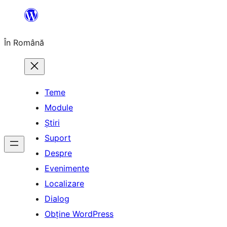
Sari
la
În Română
conținut
Teme
Module
Știri
Suport
Despre
Evenimente
Localizare
Dialog
Obține WordPress