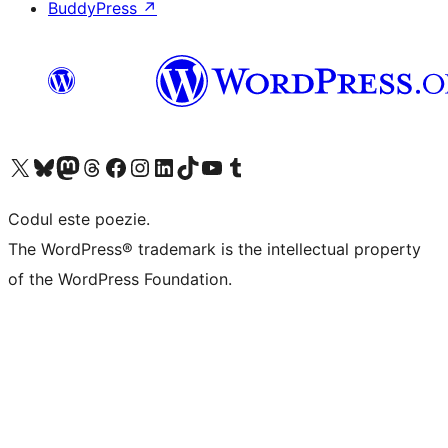
BuddyPress
↗
Mergi la contul nostru X (fost Twitter)
Vizitează contul nostru Bluesky
Vizitează contul nostru Mastodon
Vizitează contul nostru Threads
Vizitează pagina noastră Facebook
Vizitează-ne pe Instagram
Vizitează-ne pe LinkedIn
Vizitează contul nostru TikTok
Vizitează canalul nostru YouTube
Vizitează contul nostru Tumblr
Codul este poezie.
The WordPress® trademark is the intellectual property
of the WordPress Foundation.