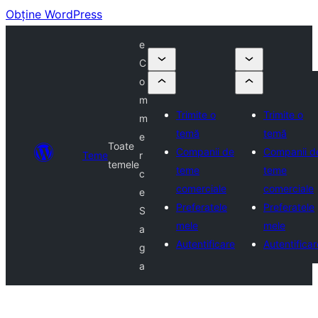
Obține WordPress
e
C
o
m
Trimite o
Trimite o
m
temă
temă
e
Toate
Companii de
Companii d
Teme
r
temele
teme
teme
c
comerciale
comerciale
e
Preferatele
Preferatele
S
mele
mele
a
Autentificare
Autentificar
g
a