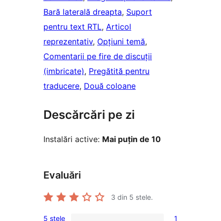
Bară laterală dreapta
, 
Suport
pentru text RTL
, 
Articol
reprezentativ
, 
Opțiuni temă
, 
Comentarii pe fire de discuții
(imbricate)
, 
Pregătită pentru
traducere
, 
Două coloane
Descărcări pe zi
Instalări active:
Mai puțin de 10
Evaluări
3
din 5 stele.
5 stele
1