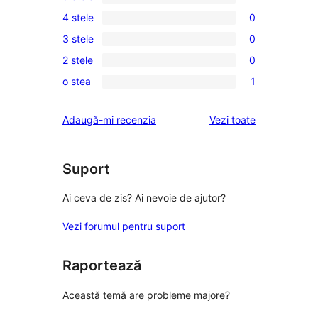
1
4 stele
0
5
0
3 stele
0
–
4
0
recenzie
2 stele
0
–
3
0
(stele)
recenzii
o stea
1
–
2
1
(stele)
recenzii
–
1
recenziile
Adaugă-mi recenzia
Vezi toate
(stele)
recenzii
–
(stele)
recenzie
(stele)
Suport
Ai ceva de zis? Ai nevoie de ajutor?
Vezi forumul pentru suport
Raportează
Această temă are probleme majore?