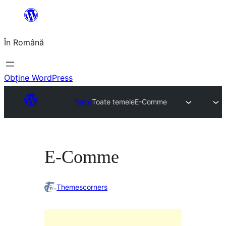
Sari
la
În Română
conținut
Obține WordPress
Teme
Toate temele
E-Comme
E-Comme
Themescorners