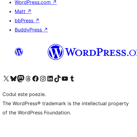
WordPress.com
↗
Matt
↗
bbPress
↗
BuddyPress
↗
Mergi la contul nostru X (fost Twitter)
Vizitează contul nostru Bluesky
Vizitează contul nostru Mastodon
Vizitează contul nostru Threads
Vizitează pagina noastră Facebook
Vizitează-ne pe Instagram
Vizitează-ne pe LinkedIn
Vizitează contul nostru TikTok
Vizitează canalul nostru YouTube
Vizitează contul nostru Tumblr
Codul este poezie.
The WordPress® trademark is the intellectual property
of the WordPress Foundation.