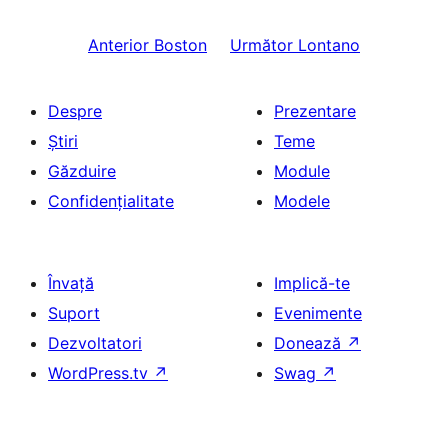
Anterior
Boston
Următor
Lontano
Despre
Prezentare
Știri
Teme
Găzduire
Module
Confidențialitate
Modele
Învață
Implică-te
Suport
Evenimente
Dezvoltatori
Donează
↗
WordPress.tv
↗
Swag
↗