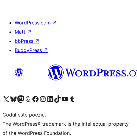
WordPress.com
↗
Matt
↗
bbPress
↗
BuddyPress
↗
Mergi la contul nostru X (fost Twitter)
Vizitează contul nostru Bluesky
Vizitează contul nostru Mastodon
Vizitează contul nostru Threads
Vizitează pagina noastră Facebook
Vizitează-ne pe Instagram
Vizitează-ne pe LinkedIn
Vizitează contul nostru TikTok
Vizitează canalul nostru YouTube
Vizitează contul nostru Tumblr
Codul este poezie.
The WordPress® trademark is the intellectual property
of the WordPress Foundation.