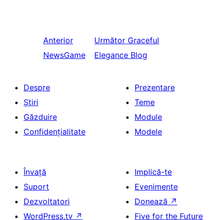
Anterior
Următor
Graceful
NewsGame
Elegance Blog
Despre
Prezentare
Știri
Teme
Găzduire
Module
Confidențialitate
Modele
Învață
Implică-te
Suport
Evenimente
Dezvoltatori
Donează
↗
WordPress.tv
↗
Five for the Future