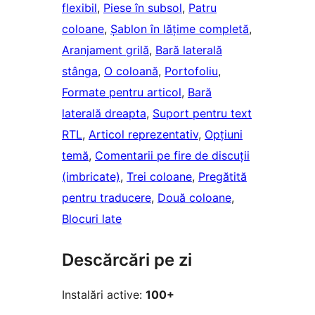
flexibil
, 
Piese în subsol
, 
Patru
coloane
, 
Șablon în lățime completă
, 
Aranjament grilă
, 
Bară laterală
stânga
, 
O coloană
, 
Portofoliu
, 
Formate pentru articol
, 
Bară
laterală dreapta
, 
Suport pentru text
RTL
, 
Articol reprezentativ
, 
Opțiuni
temă
, 
Comentarii pe fire de discuții
(imbricate)
, 
Trei coloane
, 
Pregătită
pentru traducere
, 
Două coloane
, 
Blocuri late
Descărcări pe zi
Instalări active:
100+