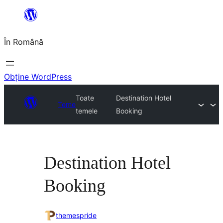
Sari
la
În Română
conținut
Obține WordPress
Toate
Destination Hotel
Teme
temele
Booking
Destination Hotel
Booking
themespride