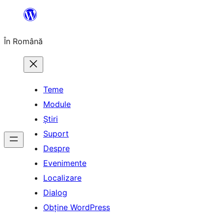
Sari
la
În Română
conținut
Teme
Module
Știri
Suport
Despre
Evenimente
Localizare
Dialog
Obține WordPress