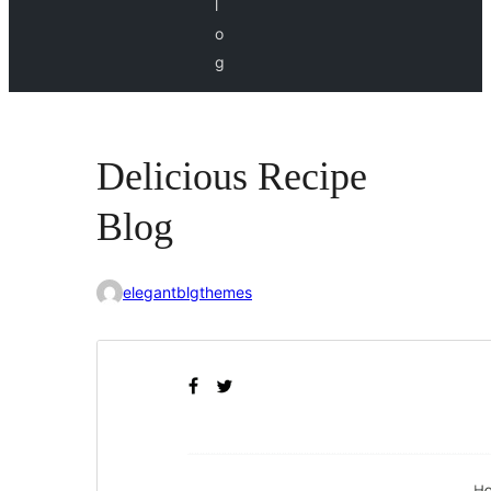
l
o
g
Delicious Recipe
Blog
elegantblgthemes