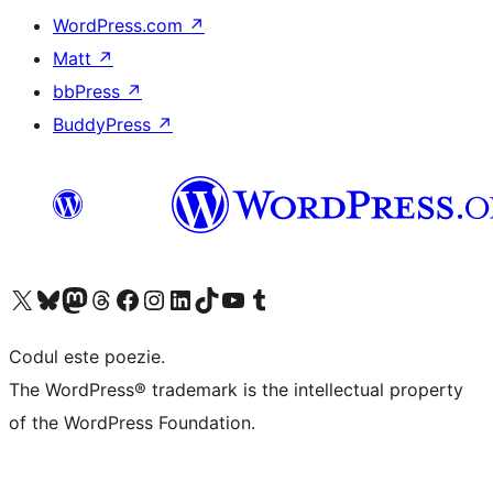
WordPress.com
↗
Matt
↗
bbPress
↗
BuddyPress
↗
Mergi la contul nostru X (fost Twitter)
Vizitează contul nostru Bluesky
Vizitează contul nostru Mastodon
Vizitează contul nostru Threads
Vizitează pagina noastră Facebook
Vizitează-ne pe Instagram
Vizitează-ne pe LinkedIn
Vizitează contul nostru TikTok
Vizitează canalul nostru YouTube
Vizitează contul nostru Tumblr
Codul este poezie.
The WordPress® trademark is the intellectual property
of the WordPress Foundation.