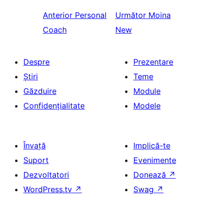
Anterior
Personal
Următor
Moina
Coach
New
Despre
Prezentare
Știri
Teme
Găzduire
Module
Confidențialitate
Modele
Învață
Implică-te
Suport
Evenimente
Dezvoltatori
Donează
↗
WordPress.tv
↗
Swag
↗