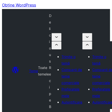
Obține WordPress
D
e
li
c
i
o
u
Trimite o
Trimite o
s
temă
temă
Toate
R
Companii de
Companii d
Teme
temele
e
teme
teme
c
comerciale
comerciale
i
Preferatele
Preferatele
p
mele
mele
e
Autentificare
Autentificar
B