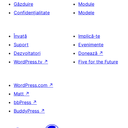
Găzduire
Module
Confidențialitate
Modele
Învață
Implică-te
Suport
Evenimente
Dezvoltatori
Donează
↗
WordPress.tv
↗
Five for the Future
WordPress.com
↗
Matt
↗
bbPress
↗
BuddyPress
↗