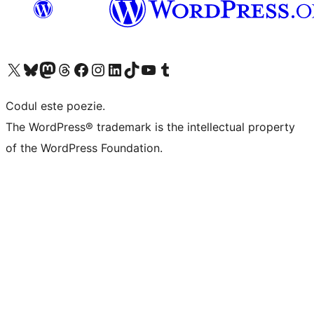
Mergi la contul nostru X (fost Twitter)
Vizitează contul nostru Bluesky
Vizitează contul nostru Mastodon
Vizitează contul nostru Threads
Vizitează pagina noastră Facebook
Vizitează-ne pe Instagram
Vizitează-ne pe LinkedIn
Vizitează contul nostru TikTok
Vizitează canalul nostru YouTube
Vizitează contul nostru Tumblr
Codul este poezie.
The WordPress® trademark is the intellectual property
of the WordPress Foundation.