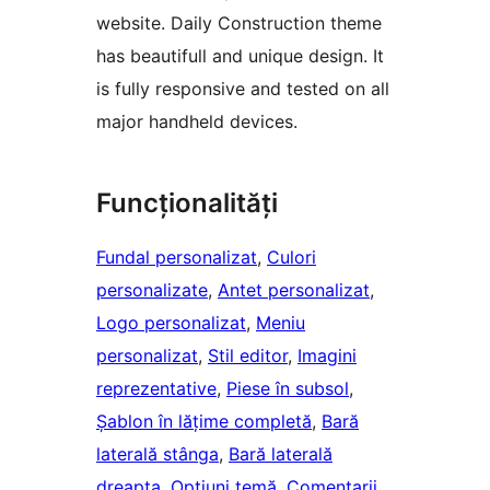
website. Daily Construction theme
has beautifull and unique design. It
is fully responsive and tested on all
major handheld devices.
Funcționalități
Fundal personalizat
, 
Culori
personalizate
, 
Antet personalizat
, 
Logo personalizat
, 
Meniu
personalizat
, 
Stil editor
, 
Imagini
reprezentative
, 
Piese în subsol
, 
Șablon în lățime completă
, 
Bară
laterală stânga
, 
Bară laterală
dreapta
, 
Opțiuni temă
, 
Comentarii