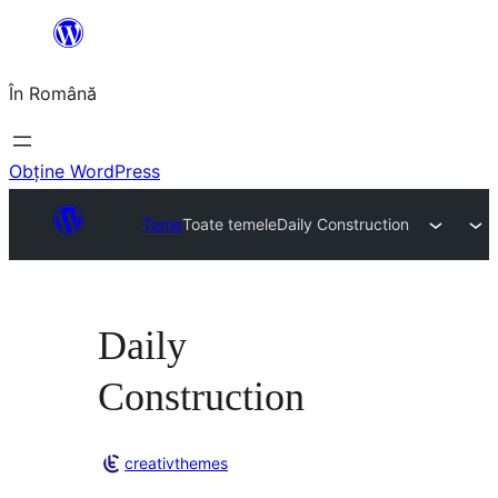
Sari
la
În Română
conținut
Obține WordPress
Teme
Toate temele
Daily Construction
Daily
Construction
creativthemes