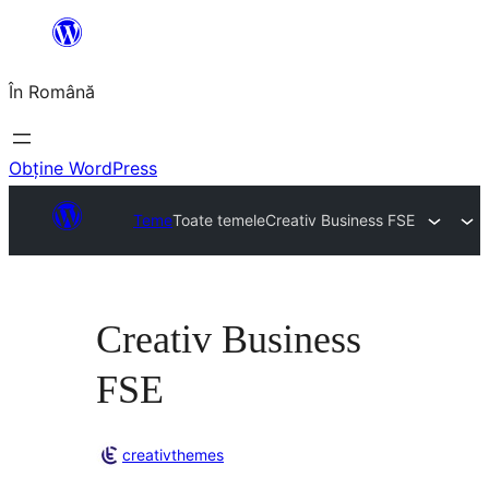
Sari
la
În Română
conținut
Obține WordPress
Teme
Toate temele
Creativ Business FSE
Creativ Business
FSE
creativthemes