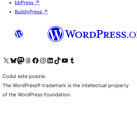
bbPress
↗
BuddyPress
↗
Mergi la contul nostru X (fost Twitter)
Vizitează contul nostru Bluesky
Vizitează contul nostru Mastodon
Vizitează contul nostru Threads
Vizitează pagina noastră Facebook
Vizitează-ne pe Instagram
Vizitează-ne pe LinkedIn
Vizitează contul nostru TikTok
Vizitează canalul nostru YouTube
Vizitează contul nostru Tumblr
Codul este poezie.
The WordPress® trademark is the intellectual property
of the WordPress Foundation.