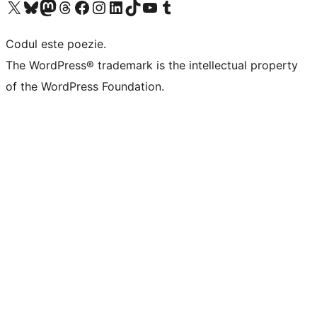
Mergi la contul nostru X (fost Twitter)
Vizitează contul nostru Bluesky
Vizitează contul nostru Mastodon
Vizitează contul nostru Threads
Vizitează pagina noastră Facebook
Vizitează-ne pe Instagram
Vizitează-ne pe LinkedIn
Vizitează contul nostru TikTok
Vizitează canalul nostru YouTube
Vizitează contul nostru Tumblr
Codul este poezie.
The WordPress® trademark is the intellectual property
of the WordPress Foundation.