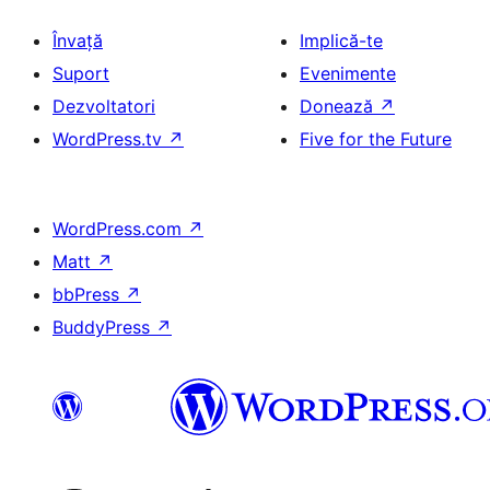
Învață
Implică-te
Suport
Evenimente
Dezvoltatori
Donează
↗
WordPress.tv
↗
Five for the Future
WordPress.com
↗
Matt
↗
bbPress
↗
BuddyPress
↗