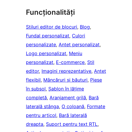
Funcționalități
Stiluri editor de blocuri
, 
Blog
, 
Fundal personalizat
, 
Culori
personalizate
, 
Antet personalizat
, 
Logo personalizat
, 
Meniu
personalizat
, 
E-commerce
, 
Stil
editor
, 
Imagini reprezentative
, 
Antet
flexibil
, 
Mâncăruri și băuturi
, 
Piese
în subsol
, 
Șablon în lățime
completă
, 
Aranjament grilă
, 
Bară
laterală stânga
, 
O coloană
, 
Formate
pentru articol
, 
Bară laterală
dreapta
, 
Suport pentru text RTL
, 