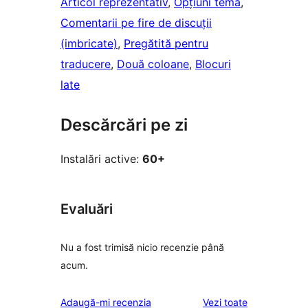
Articol reprezentativ
, 
Opțiuni temă
, 
Comentarii pe fire de discuții
(imbricate)
, 
Pregătită pentru
traducere
, 
Două coloane
, 
Blocuri
late
Descărcări pe zi
Instalări active:
60+
Evaluări
Nu a fost trimisă nicio recenzie până
acum.
recenziile
Adaugă-mi recenzia
Vezi toate