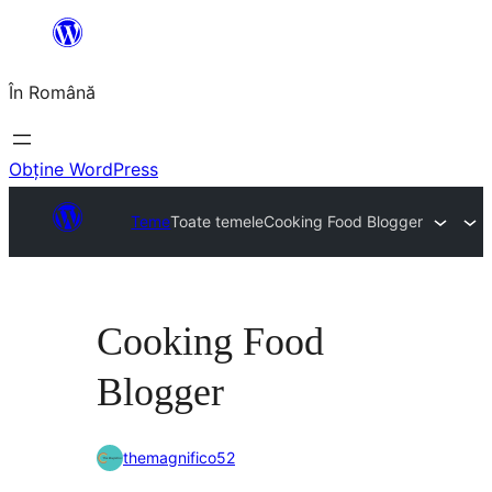
Sari
la
În Română
conținut
Obține WordPress
Teme
Toate temele
Cooking Food Blogger
Cooking Food
Blogger
themagnifico52