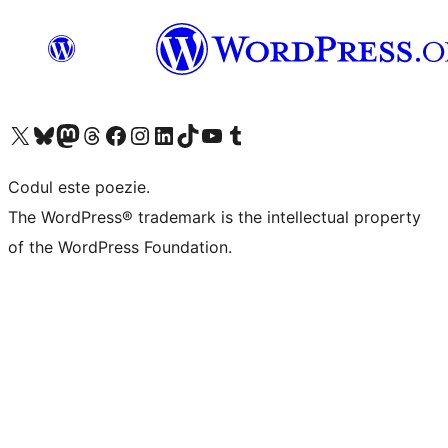
Mergi la contul nostru X (fost Twitter)
Vizitează contul nostru Bluesky
Vizitează contul nostru Mastodon
Vizitează contul nostru Threads
Vizitează pagina noastră Facebook
Vizitează-ne pe Instagram
Vizitează-ne pe LinkedIn
Vizitează contul nostru TikTok
Vizitează canalul nostru YouTube
Vizitează contul nostru Tumblr
Codul este poezie.
The WordPress® trademark is the intellectual property
of the WordPress Foundation.