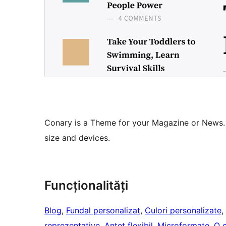
Conary is a Theme for your Magazine or News. 
size and devices.
Funcționalități
Blog
, 
Fundal personalizat
, 
Culori personalizate
, 
reprezentative
, 
Antet flexibil
, 
Microformate
, 
O 