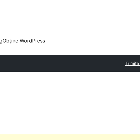
g
Obține WordPress
Trimite