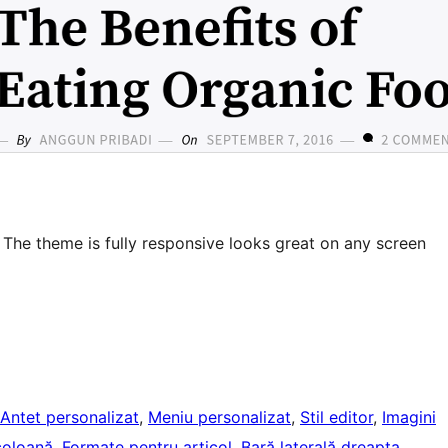
The theme is fully responsive looks great on any screen
Antet personalizat
, 
Meniu personalizat
, 
Stil editor
, 
Imagini
coloană
, 
Formate pentru articol
, 
Bară laterală dreapta
, 