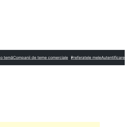
 o temă
Companii de teme comerciale
Preferatele mele
Autentificare