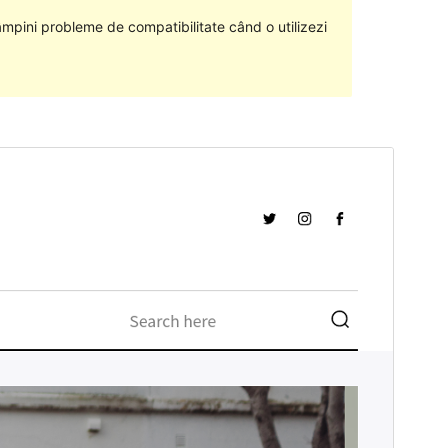
âmpini probleme de compatibilitate când o utilizezi
Previzualizează
Descarcă
Versiune
1.0.1
Ultima actualizare
11 august 2018
Instalări active
Mai puțin de 10
Versiune WordPress
4.4
Prima pagină a temei