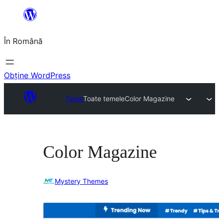
Sari
la
În Română
conținut
Obține WordPress
Teme
Toate temele
Color Magazine
Color Magazine
Mystery Themes