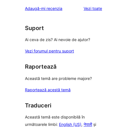
(stele)
recenzii
–
1
recenziile
Adaugă-mi recenzia
Vezi toate
(stele)
recenzii
–
(stele)
recenzii
(stele)
Suport
Ai ceva de zis? Ai nevoie de ajutor?
Vezi forumul pentru suport
Raportează
Această temă are probleme majore?
Raportează acestă temă
Traduceri
Această temă este disponibilă în
următoarele limbi:
English (US)
,
नेपाली
și