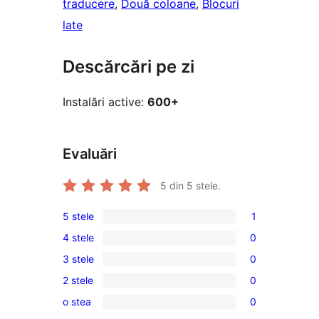
traducere
, 
Două coloane
, 
Blocuri
late
Descărcări pe zi
Instalări active:
600+
Evaluări
5
din 5 stele.
5 stele
1
1
4 stele
0
5
0
3 stele
0
–
4
0
recenzie
2 stele
0
–
3
0
(stele)
recenzii
o stea
0
–
2
0