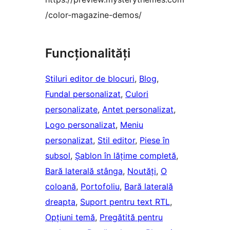
/color-magazine-demos/
Funcționalități
Stiluri editor de blocuri
, 
Blog
, 
Fundal personalizat
, 
Culori
personalizate
, 
Antet personalizat
, 
Logo personalizat
, 
Meniu
personalizat
, 
Stil editor
, 
Piese în
subsol
, 
Șablon în lățime completă
, 
Bară laterală stânga
, 
Noutăți
, 
O
coloană
, 
Portofoliu
, 
Bară laterală
dreapta
, 
Suport pentru text RTL
, 
Opțiuni temă
, 
Pregătită pentru