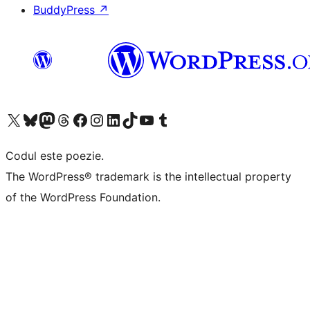
BuddyPress
↗
Mergi la contul nostru X (fost Twitter)
Vizitează contul nostru Bluesky
Vizitează contul nostru Mastodon
Vizitează contul nostru Threads
Vizitează pagina noastră Facebook
Vizitează-ne pe Instagram
Vizitează-ne pe LinkedIn
Vizitează contul nostru TikTok
Vizitează canalul nostru YouTube
Vizitează contul nostru Tumblr
Codul este poezie.
The WordPress® trademark is the intellectual property
of the WordPress Foundation.