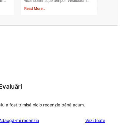
Evaluări
Nu a fost trimisă nicio recenzie până acum.
recenziile
Adaugă-mi recenzia
Vezi toate