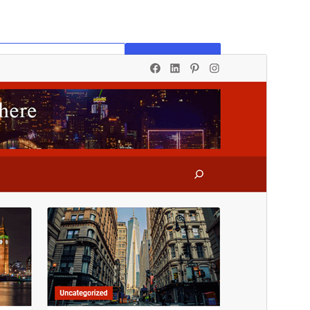
Previzualizează
Descarcă
Versiune
1.0.8
Ultima actualizare
15 august 2024
Instalări active
100+
Versiune PHP
7.4
Prima pagină a temei