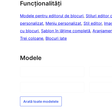
Funcționalități
Modele pentru editorul de blocuri
, 
Stiluri editor 
personalizat
, 
Meniu personalizat
, 
Stil editor
, 
Imag
cu blocuri
, 
Șablon în lățime completă
, 
Aranjament
Trei coloane
, 
Blocuri late
Modele
Arată toate modelele