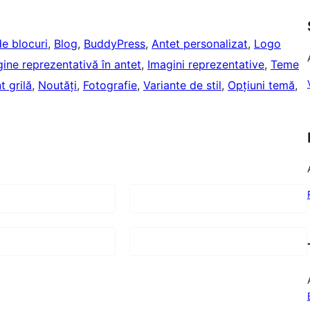
de blocuri
, 
Blog
, 
BuddyPress
, 
Antet personalizat
, 
Logo
ine reprezentativă în antet
, 
Imagini reprezentative
, 
Teme
 grilă
, 
Noutăți
, 
Fotografie
, 
Variante de stil
, 
Opțiuni temă
, 