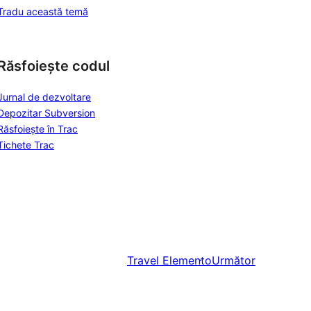
Tradu această temă
Răsfoiește codul
Jurnal de dezvoltare
Depozitar Subversion
Răsfoiește în Trac
Tichete Trac
Travel Elemento
Următor