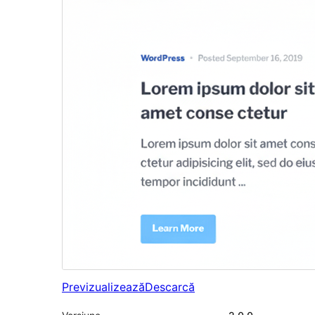
Previzualizează
Descarcă