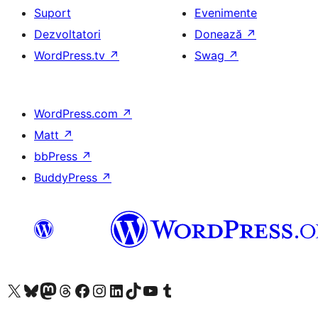
Suport
Evenimente
Dezvoltatori
Donează
↗
WordPress.tv
↗
Swag
↗
WordPress.com
↗
Matt
↗
bbPress
↗
BuddyPress
↗
Mergi la contul nostru X (fost Twitter)
Vizitează contul nostru Bluesky
Vizitează contul nostru Mastodon
Vizitează contul nostru Threads
Vizitează pagina noastră Facebook
Vizitează-ne pe Instagram
Vizitează-ne pe LinkedIn
Vizitează contul nostru TikTok
Vizitează canalul nostru YouTube
Vizitează contul nostru Tumblr