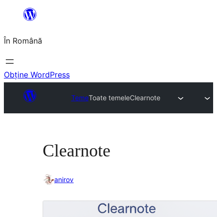
Sari
la
În Română
conținut
Obține WordPress
Teme
Toate temele
Clearnote
Clearnote
anirov