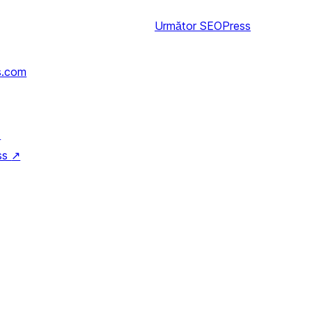
Următor
SEOPress
s.com
↗
ss
↗