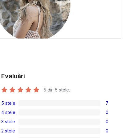
Evaluări
5
din 5 stele.
5 stele
7
7
4 stele
0
5
0
3 stele
0
–
4
0
recenzii
2 stele
0
–
3
0