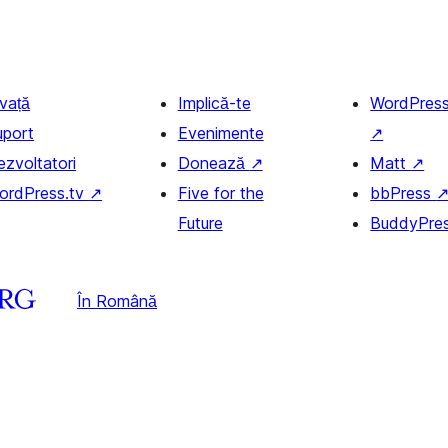
nvață
Implică-te
WordPres
uport
Evenimente
↗
ezvoltatori
Donează
↗
Matt
↗
ordPress.tv
↗
Five for the
bbPress
Future
BuddyPre
În Română