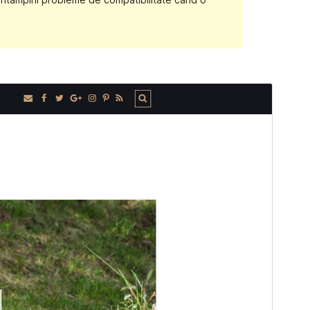
Previzualizează
Descarcă
Versiune
1.6.6
Ultima actualizare
6 iunie 2019
Instalări active
100+
Prima pagină a temei