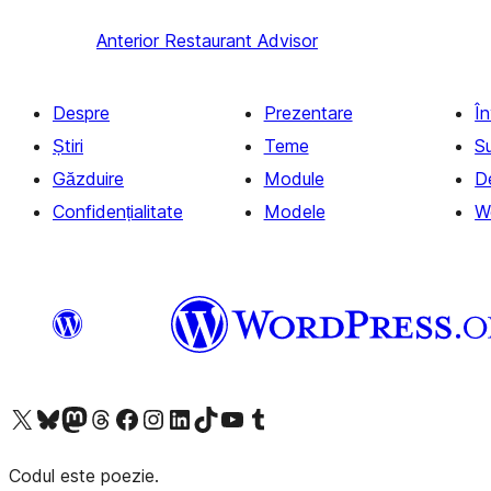
Anterior
Restaurant Advisor
Despre
Prezentare
Î
Știri
Teme
S
Găzduire
Module
D
Confidențialitate
Modele
W
Mergi la contul nostru X (fost Twitter)
Vizitează contul nostru Bluesky
Vizitează contul nostru Mastodon
Vizitează contul nostru Threads
Vizitează pagina noastră Facebook
Vizitează-ne pe Instagram
Vizitează-ne pe LinkedIn
Vizitează contul nostru TikTok
Vizitează canalul nostru YouTube
Vizitează contul nostru Tumblr
Codul este poezie.