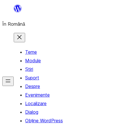
Sari
la
În Română
conținut
Teme
Module
Știri
Suport
Despre
Evenimente
Localizare
Dialog
Obține WordPress