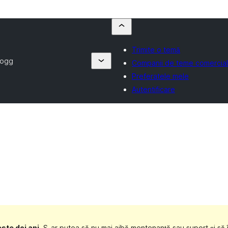
Trimite o temă
logg
Companii de teme comercia
Preferatele mele
Autentificare
ste doi ani
. S-ar putea să nu mai aibă mentenanță sau suport și să