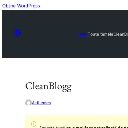
Obține WordPress
Teme
Toate temele
CleanB
CleanBlogg
Airthemes
Această temă
nu a mai fost actualizată de pe