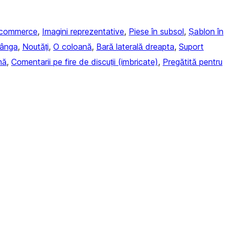
commerce
, 
Imagini reprezentative
, 
Piese în subsol
, 
Șablon în
tânga
, 
Noutăți
, 
O coloană
, 
Bară laterală dreapta
, 
Suport
mă
, 
Comentarii pe fire de discuții (imbricate)
, 
Pregătită pentru