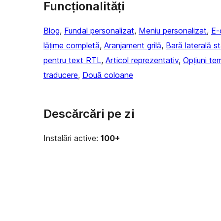
Funcționalități
Blog
, 
Fundal personalizat
, 
Meniu personalizat
, 
E-
lățime completă
, 
Aranjament grilă
, 
Bară laterală s
pentru text RTL
, 
Articol reprezentativ
, 
Opțiuni te
traducere
, 
Două coloane
Descărcări pe zi
Instalări active:
100+