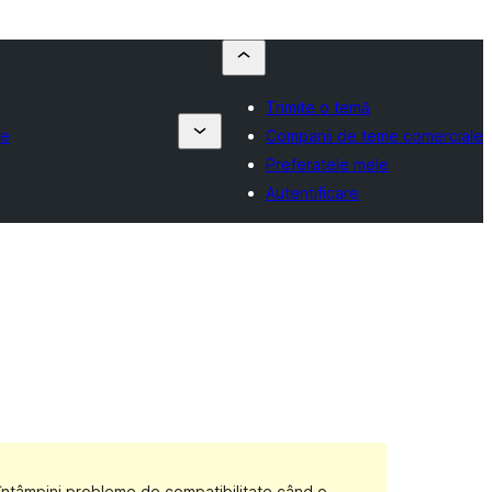
Trimite o temă
le
Companii de teme comerciale
Preferatele mele
Autentificare
 întâmpini probleme de compatibilitate când o