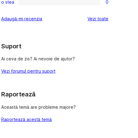
(stele)
recenzii
o stea
0
–
2
0
(stele)
recenzii
–
1
recenziile
Adaugă-mi recenzia
Vezi toate
(stele)
recenzii
–
(stele)
recenzii
(stele)
Suport
Ai ceva de zis? Ai nevoie de ajutor?
Vezi forumul pentru suport
Raportează
Această temă are probleme majore?
Raportează acestă temă