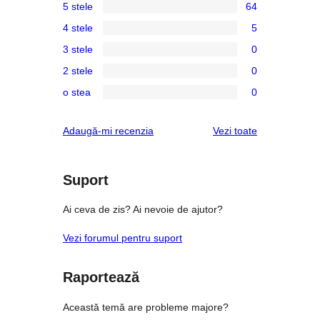
5 stele
64
64
4 stele
5
5
5
3 stele
0
–
4
0
de
2 stele
0
–
3
0
recenzii
recenzii
o stea
0
–
2
0
(stele)
(stele)
recenzii
–
1
recenziile
Adaugă-mi recenzia
Vezi toate
(stele)
recenzii
–
(stele)
recenzii
(stele)
Suport
Ai ceva de zis? Ai nevoie de ajutor?
Vezi forumul pentru suport
Raportează
Această temă are probleme majore?