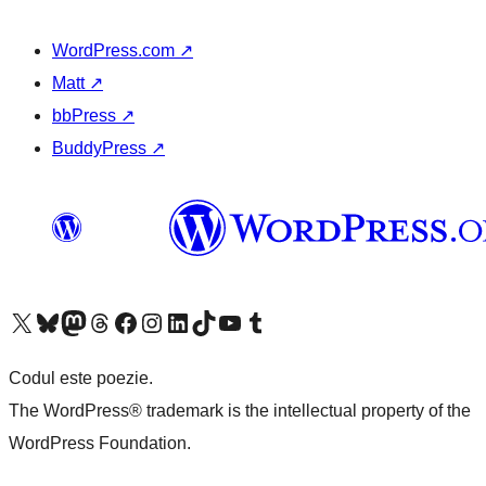
WordPress.com
↗
Matt
↗
bbPress
↗
BuddyPress
↗
Mergi la contul nostru X (fost Twitter)
Vizitează contul nostru Bluesky
Vizitează contul nostru Mastodon
Vizitează contul nostru Threads
Vizitează pagina noastră Facebook
Vizitează-ne pe Instagram
Vizitează-ne pe LinkedIn
Vizitează contul nostru TikTok
Vizitează canalul nostru YouTube
Vizitează contul nostru Tumblr
Codul este poezie.
The WordPress® trademark is the intellectual property of the
WordPress Foundation.