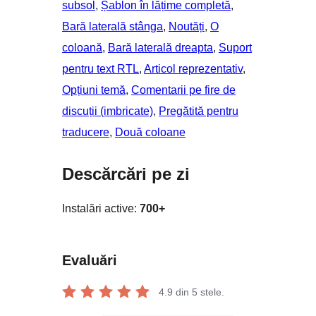
subsol
, 
Șablon în lățime completă
, 
Bară laterală stânga
, 
Noutăți
, 
O
coloană
, 
Bară laterală dreapta
, 
Suport
pentru text RTL
, 
Articol reprezentativ
, 
Opțiuni temă
, 
Comentarii pe fire de
discuții (imbricate)
, 
Pregătită pentru
traducere
, 
Două coloane
Descărcări pe zi
Instalări active:
700+
Evaluări
4.9
din 5 stele.