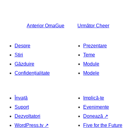
Anterior
OmaGue
Următor
Cheer
Despre
Prezentare
Știri
Teme
Găzduire
Module
Confidențialitate
Modele
Învață
Implică-te
Suport
Evenimente
Dezvoltatori
Donează
↗
WordPress.tv
↗
Five for the Future