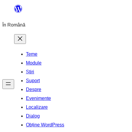
Sari
la
În Română
conținut
Teme
Module
Știri
Suport
Despre
Evenimente
Localizare
Dialog
Obține WordPress