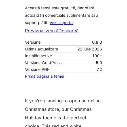
Această temă este gratuită, dar oferă
actualizări comerciale suplimentare sau
suport plătit.
Vezi suportul
Previzualizează
Descarcă
Versiune
0.8.3
Ultima actualizare
22 iulie 2026
Instalări active
100+
Versiune WordPress
5.0
Versiune PHP
7.2
Prima pagină a temei
If you’re planning to open an online
Christmas store, our Christmas
Holiday theme is the perfect
choice. This red and white