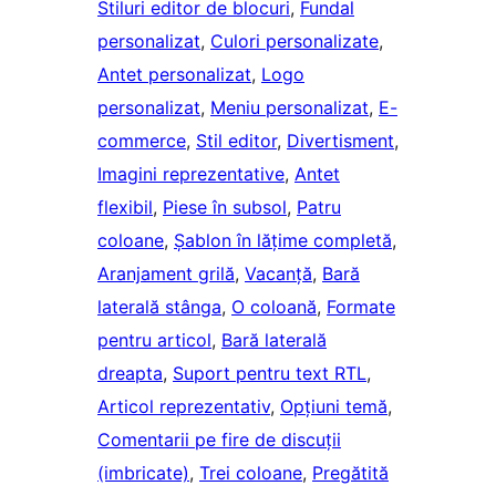
Stiluri editor de blocuri
, 
Fundal
personalizat
, 
Culori personalizate
, 
Antet personalizat
, 
Logo
personalizat
, 
Meniu personalizat
, 
E-
commerce
, 
Stil editor
, 
Divertisment
, 
Imagini reprezentative
, 
Antet
flexibil
, 
Piese în subsol
, 
Patru
coloane
, 
Șablon în lățime completă
, 
Aranjament grilă
, 
Vacanță
, 
Bară
laterală stânga
, 
O coloană
, 
Formate
pentru articol
, 
Bară laterală
dreapta
, 
Suport pentru text RTL
, 
Articol reprezentativ
, 
Opțiuni temă
, 
Comentarii pe fire de discuții
(imbricate)
, 
Trei coloane
, 
Pregătită