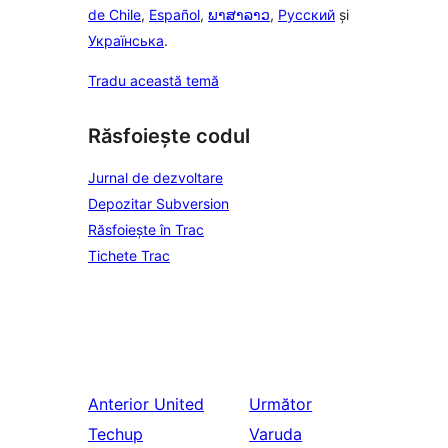
de Chile
,
Español
,
ພາສາລາວ
,
Русский
și
Українська
.
Tradu această temă
Răsfoiește codul
Jurnal de dezvoltare
Depozitar Subversion
Răsfoiește în Trac
Tichete Trac
Anterior
United
Următor
Techup
Varuda