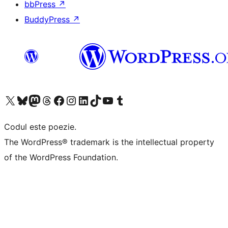
bbPress
↗
BuddyPress
↗
Mergi la contul nostru X (fost Twitter)
Vizitează contul nostru Bluesky
Vizitează contul nostru Mastodon
Vizitează contul nostru Threads
Vizitează pagina noastră Facebook
Vizitează-ne pe Instagram
Vizitează-ne pe LinkedIn
Vizitează contul nostru TikTok
Vizitează canalul nostru YouTube
Vizitează contul nostru Tumblr
Codul este poezie.
The WordPress® trademark is the intellectual property
of the WordPress Foundation.