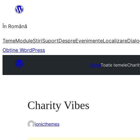
Sari
la
În Română
conținut
Teme
Module
Știri
Suport
Despre
Evenimente
Localizare
Dialo
Obține WordPress
Teme
Toate temele
Charit
Charity Vibes
ionicthemes