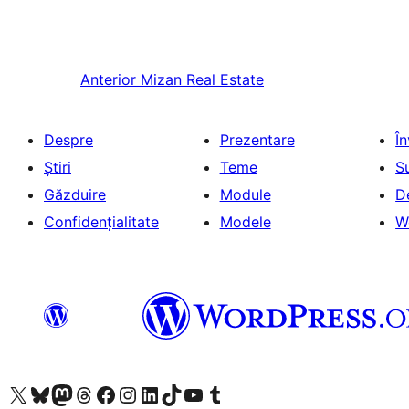
Anterior
Mizan Real Estate
Despre
Prezentare
Î
Știri
Teme
S
Găzduire
Module
D
Confidențialitate
Modele
W
Mergi la contul nostru X (fost Twitter)
Vizitează contul nostru Bluesky
Vizitează contul nostru Mastodon
Vizitează contul nostru Threads
Vizitează pagina noastră Facebook
Vizitează-ne pe Instagram
Vizitează-ne pe LinkedIn
Vizitează contul nostru TikTok
Vizitează canalul nostru YouTube
Vizitează contul nostru Tumblr