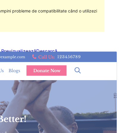
âmpini probleme de compatibilitate când o utilizezi
Previzualizează
Descarcă
Versiune
1.0.3
Ultima actualizare
5 iunie 2024
Instalări active
50+
Versiune WordPress
5.9
Versiune PHP
7.0
Prima pagină a temei