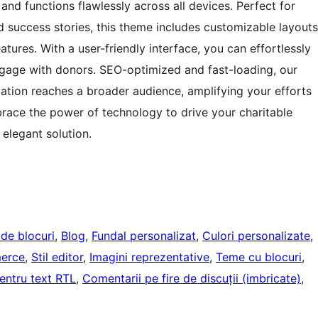
and functions flawlessly across all devices. Perfect for
d success stories, this theme includes customizable layouts
ures. With a user-friendly interface, you can effortlessly
ngage with donors. SEO-optimized and fast-loading, our
tion reaches a broader audience, amplifying your efforts
mbrace the power of technology to drive your charitable
 elegant solution.
r de blocuri
, 
Blog
, 
Fundal personalizat
, 
Culori personalizate
, 
erce
, 
Stil editor
, 
Imagini reprezentative
, 
Teme cu blocuri
, 
entru text RTL
, 
Comentarii pe fire de discuții (imbricate)
, 