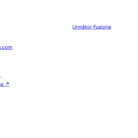
Următor
Fusiona
s.com
↗
ss
↗