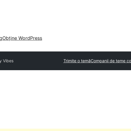
g
Obține WordPress
y Vibes
Trimite o temă
Companii de teme co