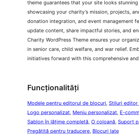
theme guarantees that your site looks stunning 
showcasing your charity’s mission, projects, an
donation integration, and event management feat
update content, share impactful stories, and e
Charity WordPress Theme ensures your organiza
in senior care, child welfare, and war relief. E
initiatives forward with this comprehensive and
Funcționalități
Modele pentru editorul de blocuri
, 
Stiluri edito
Logo personalizat
, 
Meniu personalizat
, 
E-comm
Șablon în lățime completă
, 
O coloană
, 
Suport p
Pregătită pentru traducere
, 
Blocuri late