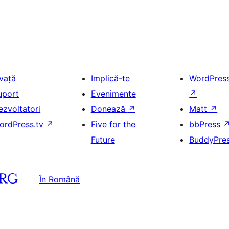
nvață
Implică-te
WordPres
uport
Evenimente
↗
ezvoltatori
Donează
↗
Matt
↗
ordPress.tv
↗
Five for the
bbPress
Future
BuddyPre
În Română