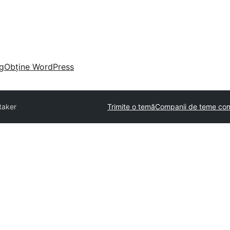
g
Obține WordPress
taker
Trimite o temă
Companii de teme com