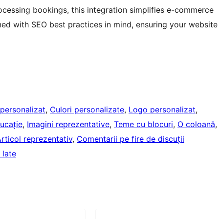
rocessing bookings, this integration simplifies e-commerce
ed with SEO best practices in mind, ensuring your website
 personalizat
, 
Culori personalizate
, 
Logo personalizat
, 
ucație
, 
Imagini reprezentative
, 
Teme cu blocuri
, 
O coloană
,
rticol reprezentativ
, 
Comentarii pe fire de discuții
 late