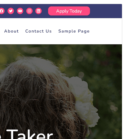
Temă comercială
Această temă este gratuită, dar oferă actualizări
comerciale suplimentare sau suport plătit.
Previzualizează
Descarcă
Versiune
1.0.4
Ultima actualizare
21 aprilie 2026
Instalări active
40+
Versiune WordPress
6.7
Versiune PHP
7.2
Prima pagină a temei