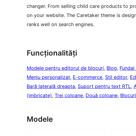
changer. From selling child care products to p
on your website. The Caretaker theme is design
ranks well on search engines.
Funcționalități
Modele pentru editorul de blocuri
, 
Blog
, 
Fundal
Meniu personalizat
, 
E-commerce
, 
Stil editor
, 
Ed
Bară laterală dreapta
, 
Suport pentru text RTL
, 
A
(imbricate)
, 
Trei coloane
, 
Două coloane
, 
Blocuri
Modele