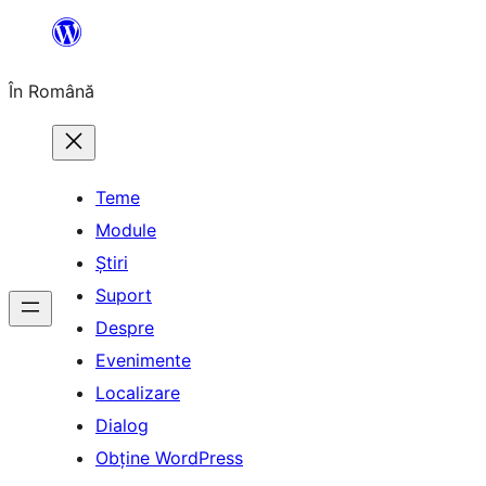
Sari
la
În Română
conținut
Teme
Module
Știri
Suport
Despre
Evenimente
Localizare
Dialog
Obține WordPress