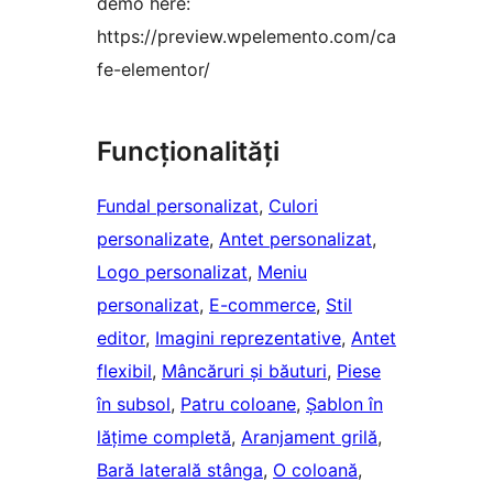
demo here:
https://preview.wpelemento.com/ca
fe-elementor/
Funcționalități
Fundal personalizat
, 
Culori
personalizate
, 
Antet personalizat
, 
Logo personalizat
, 
Meniu
personalizat
, 
E-commerce
, 
Stil
editor
, 
Imagini reprezentative
, 
Antet
flexibil
, 
Mâncăruri și băuturi
, 
Piese
în subsol
, 
Patru coloane
, 
Șablon în
lățime completă
, 
Aranjament grilă
, 
Bară laterală stânga
, 
O coloană
, 