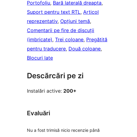
Portofoliu
, 
Bară laterală dreapta
, 
Suport pentru text RTL
, 
Articol
reprezentativ
, 
Opțiuni temă
, 
Comentarii pe fire de discuții
(imbricate)
, 
Trei coloane
, 
Pregătită
pentru traducere
, 
Două coloane
, 
Blocuri late
Descărcări pe zi
Instalări active:
200+
Evaluări
Nu a fost trimisă nicio recenzie până