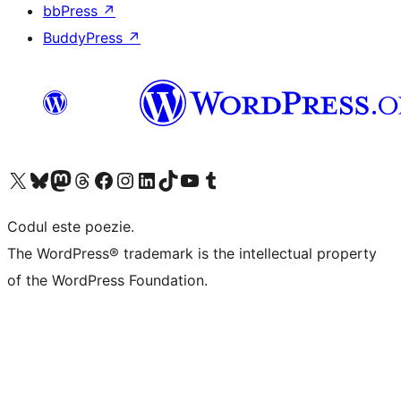
bbPress
↗
BuddyPress
↗
Mergi la contul nostru X (fost Twitter)
Vizitează contul nostru Bluesky
Vizitează contul nostru Mastodon
Vizitează contul nostru Threads
Vizitează pagina noastră Facebook
Vizitează-ne pe Instagram
Vizitează-ne pe LinkedIn
Vizitează contul nostru TikTok
Vizitează canalul nostru YouTube
Vizitează contul nostru Tumblr
Codul este poezie.
The WordPress® trademark is the intellectual property
of the WordPress Foundation.