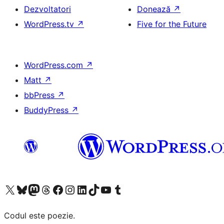
Dezvoltatori
Donează
↗
WordPress.tv
↗
Five for the Future
WordPress.com
↗
Matt
↗
bbPress
↗
BuddyPress
↗
Mergi la contul nostru X (fost Twitter)
Vizitează contul nostru Bluesky
Vizitează contul nostru Mastodon
Vizitează contul nostru Threads
Vizitează pagina noastră Facebook
Vizitează-ne pe Instagram
Vizitează-ne pe LinkedIn
Vizitează contul nostru TikTok
Vizitează canalul nostru YouTube
Vizitează contul nostru Tumblr
Codul este poezie.