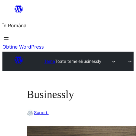
Sari
la
În Română
conținut
Obține WordPress
Teme
Toate temele
Businessly
Businessly
Superb