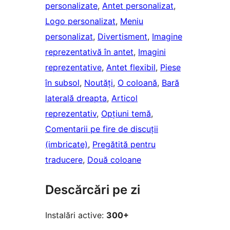
personalizate
, 
Antet personalizat
, 
Logo personalizat
, 
Meniu
personalizat
, 
Divertisment
, 
Imagine
reprezentativă în antet
, 
Imagini
reprezentative
, 
Antet flexibil
, 
Piese
în subsol
, 
Noutăți
, 
O coloană
, 
Bară
laterală dreapta
, 
Articol
reprezentativ
, 
Opțiuni temă
, 
Comentarii pe fire de discuții
(imbricate)
, 
Pregătită pentru
traducere
, 
Două coloane
Descărcări pe zi
Instalări active:
300+