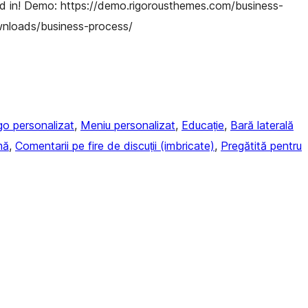
ed in! Demo: https://demo.rigorousthemes.com/business-
wnloads/business-process/
o personalizat
, 
Meniu personalizat
, 
Educație
, 
Bară laterală
mă
, 
Comentarii pe fire de discuții (imbricate)
, 
Pregătită pentru