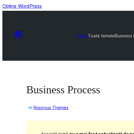
Obține WordPress
Teme
Toate temele
Business
Business Process
Rigorous Themes
Această temă
nu a mai fost actualizată de pe