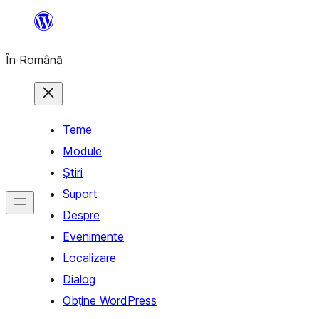
Sari
la
În Română
conținut
Teme
Module
Știri
Suport
Despre
Evenimente
Localizare
Dialog
Obține WordPress