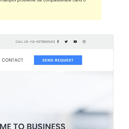
Previzualizează
Descarcă
Versiune
1.0.6
Ultima actualizare
2 noiembrie 2021
Instalări active
20+
Versiune WordPress
5.6
Versiune PHP
5.5
Prima pagină a temei