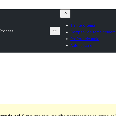
Trimite o temă
 Process
Companii de teme comerci
Preferatele mele
Autentificare
ste doi ani
. S-ar putea să nu mai aibă mentenanță sau suport și să