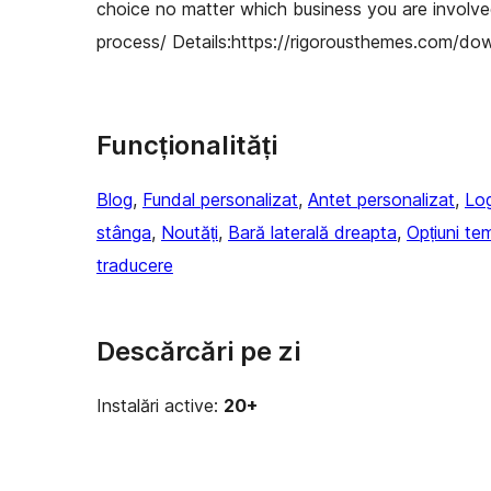
choice no matter which business you are involv
process/ Details:https://rigorousthemes.com/do
Funcționalități
Blog
, 
Fundal personalizat
, 
Antet personalizat
, 
Log
stânga
, 
Noutăți
, 
Bară laterală dreapta
, 
Opțiuni te
traducere
Descărcări pe zi
Instalări active:
20+