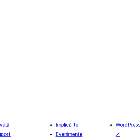
nvață
Implică-te
WordPres
uport
Evenimente
↗