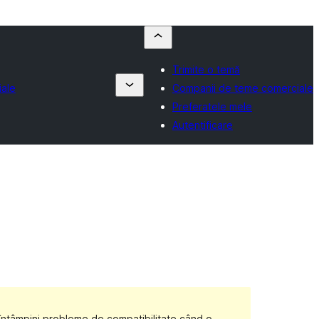
Trimite o temă
ale
Companii de teme comerciale
Preferatele mele
Autentificare
 întâmpini probleme de compatibilitate când o