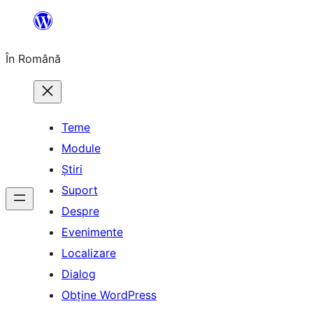
Sari
la
În Română
conținut
Teme
Module
Știri
Suport
Despre
Evenimente
Localizare
Dialog
Obține WordPress