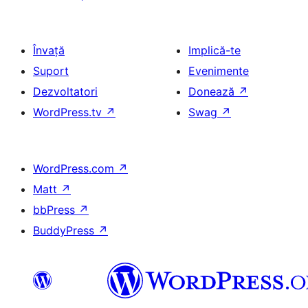
Învață
Implică-te
Suport
Evenimente
Dezvoltatori
Donează
↗
WordPress.tv
↗
Swag
↗
WordPress.com
↗
Matt
↗
bbPress
↗
BuddyPress
↗