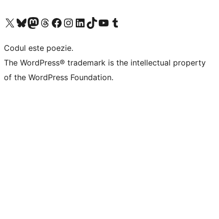
Mergi la contul nostru X (fost Twitter)
Vizitează contul nostru Bluesky
Vizitează contul nostru Mastodon
Vizitează contul nostru Threads
Vizitează pagina noastră Facebook
Vizitează-ne pe Instagram
Vizitează-ne pe LinkedIn
Vizitează contul nostru TikTok
Vizitează canalul nostru YouTube
Vizitează contul nostru Tumblr
Codul este poezie.
The WordPress® trademark is the intellectual property
of the WordPress Foundation.